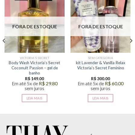
FORA DE ESTOQUE
FORA DE ESTOQUE
VICTORIA'S SECRET
SEM CATEGORIA
Body Wash Victoria’s Secret
kit Lavender & Vanilla Relax
Coconult Passion – gel de
Victoria’s Secret Feminino
banho
R$
149.00
R$
300.00
Em até 5x de
R$
29.80
Em até 5x de
R$
60.00
sem juros
sem juros
LEIA MAIS
LEIA MAIS