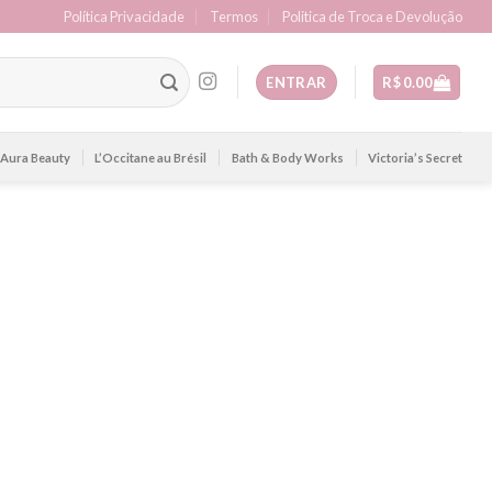
Política Privacidade
Termos
Politica de Troca e Devolução
ENTRAR
R$
0.00
Aura Beauty
L’Occitane au Brésil
Bath & Body Works
Victoria’s Secret