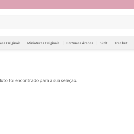
mes Originais
Miniaturas Originais
Perfumes Árabes
Skelt
Tree hut
to foi encontrado para a sua seleção.