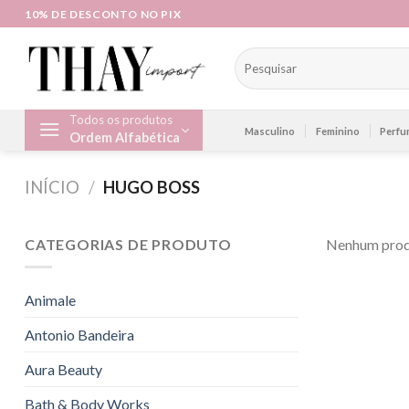
Skip
10% DE DESCONTO NO PIX
to
content
Pesquisar
por:
Todos os produtos
Masculino
Feminino
Perfu
Ordem Alfabética
INÍCIO
/
HUGO BOSS
CATEGORIAS DE PRODUTO
Nenhum produ
Animale
Antonio Bandeira
Aura Beauty
Bath & Body Works