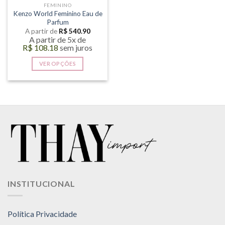
FEMININO
do
do
Kenzo World Feminino Eau de
produto
produto
Parfum
A partir de
R$
540.90
A partir de 5x de
R$
108.18
sem juros
VER OPÇÕES
Este
produto
tem
várias
variantes.
As
opções
podem
ser
escolhidas
na
INSTITUCIONAL
página
do
produto
Política Privacidade