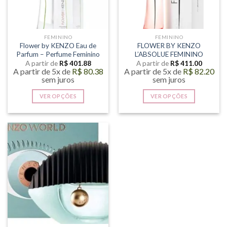
FEMININO
FEMININO
Flower by KENZO Eau de
FLOWER BY KENZO
Parfum – Perfume Feminino
L’ABSOLUE FEMININO
A partir de
R$
401.88
A partir de
R$
411.00
A partir de 5x de
R$
80.38
A partir de 5x de
R$
82.20
sem juros
sem juros
VER OPÇÕES
VER OPÇÕES
Este
Este
produto
produto
tem
tem
várias
várias
variantes.
variantes.
As
As
opções
opções
podem
podem
ser
ser
escolhidas
escolhidas
na
na
página
página