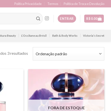
Política Privacidade
Termos
Politica de Troca e Devolução
ENTRAR
R$
0.00
Aura Beauty
L’Occitane au Brésil
Bath & Body Works
Victoria’s Secret
dos 3 resultados
FORA DE ESTOQUE