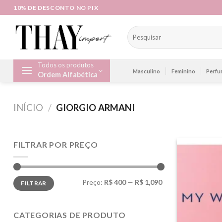
Skip
10% DE DESCONTO NO PIX
to
content
Pesquisar
por:
Todos os produtos
Masculino
Feminino
Perfu
Ordem Alfabética
INÍCIO
/
GIORGIO ARMANI
FILTRAR POR PREÇO
Preço
Preço
Preço:
R$ 400
—
R$ 1,090
FILTRAR
mínimo
máximo
CATEGORIAS DE PRODUTO