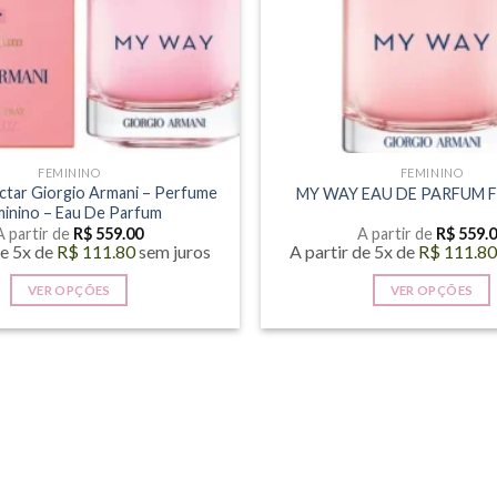
FEMININO
FEMININO
tar Giorgio Armani – Perfume
MY WAY EAU DE PARFUM 
inino – Eau De Parfum
A partir de
R$
559.00
A partir de
R$
559.
de 5x de
R$
111.80
sem juros
A partir de 5x de
R$
111.8
VER OPÇÕES
VER OPÇÕES
Este
Este
produto
produto
tem
tem
várias
várias
variantes.
variantes
As
As
opções
opções
podem
podem