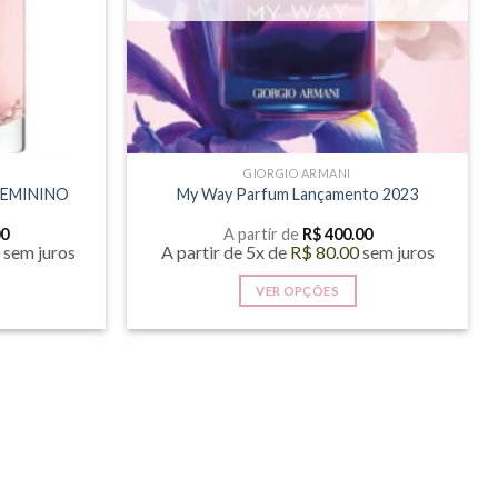
GIORGIO ARMANI
FEMININO
My Way Parfum Lançamento 2023
00
A partir de
R$
400.00
0
sem juros
A partir de 5x de
R$
80.00
sem juros
VER OPÇÕES
Este
produto
tem
várias
.
variantes.
As
opções
podem