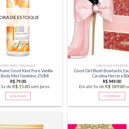
opções
opções
podem
podem
ORA DE ESTOQUE
ser
ser
escolhidas
escolhid
na
na
página
página
do
do
produto
produto
PERFUMES ORIGINAIS
CAROLINA HERRERA
ume Good Kind Pure Vanilla
Good Girl Blush Bowtastic Ea
 Body Mist Feminino 250Ml
Carolina Herrera 80
R$
79.00
R$
949.00
 5x de
R$
15.80
sem juros
Em até 5x de
R$
189.80
s
LEIA MAIS
COMPRAR