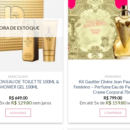
ORA DE ESTOQUE
MASCULINO
FEMININO
ION EAU DE TOILETTE 100ML &
Kit Gaultier Divine Jean Pau
SHOWER GEL 100ML
Feminino – Perfume Eau de Pa
Creme Corporal 75
R$
649.00
R$
799.00
 5x de
R$
129.80
sem juros
Em até 5x de
R$
159.80
s
LEIA MAIS
COMPRAR