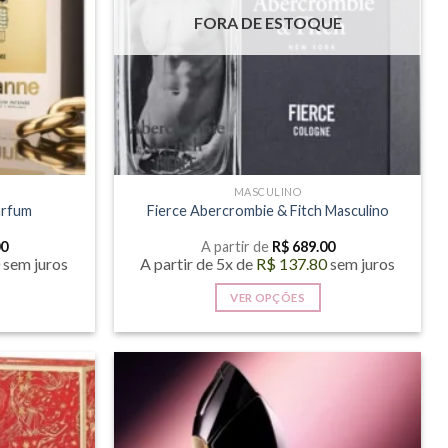
FORA DE ESTOQUE
ser
as
escolhidas
na
página
do
produto
MASCULINO
arfum
Fierce Abercrombie & Fitch Masculino
00
A partir de
R$
689.00
0
sem juros
A partir de 5x de
R$
137.80
sem juros
VER OPÇÕES
Este
produto
tem
várias
.
variantes.
As