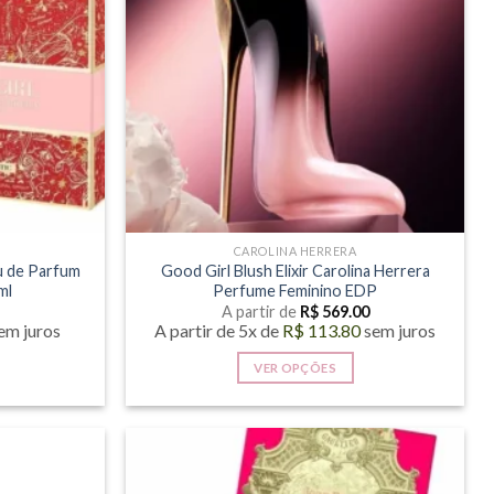
opções
podem
ser
as
escolhidas
na
página
do
produto
CAROLINA HERRERA
u de Parfum
Good Girl Blush Elixir Carolina Herrera
ml
Perfume Feminino EDP
A partir de
R$
569.00
em juros
A partir de 5x de
R$
113.80
sem juros
VER OPÇÕES
Este
produto
tem
várias