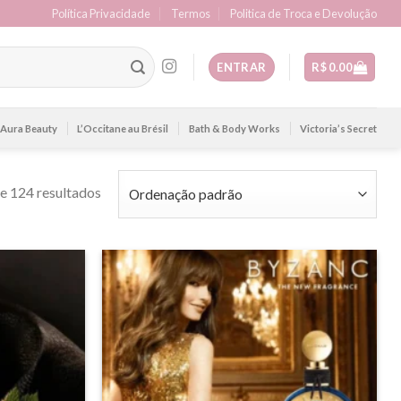
Política Privacidade
Termos
Politica de Troca e Devolução
ENTRAR
R$
0.00
Aura Beauty
L’Occitane au Brésil
Bath & Body Works
Victoria’s Secret
e 124 resultados