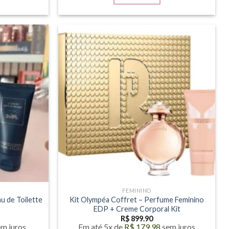
FEMININO
u de Toilette
Kit Olympéa Coffret – Perfume Feminino
EDP + Creme Corporal Kit
R$
899.90
em juros
Em até 5x de
R$
179.98
sem juros