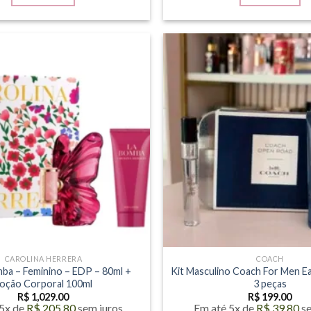
CAROLINA HERRERA
COACH
mba – Feminino – EDP – 80ml +
Kit Masculino Coach For Men Ea
oção Corporal 100ml
3 peças
R$
1,029.00
R$
199.00
 5x de
R$
205.80
sem juros
Em até 5x de
R$
39.80
s