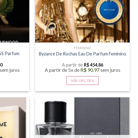
FEMININO
SS Parfum
Byzance De Rochas Eau De Parfum Feminino
30
A partir de
R$
454.86
sem juros
A partir de 5x de
R$
90.97
sem juros
VER OPÇÕES
Este
produto
tem
várias
.
variantes.
As
opções
podem