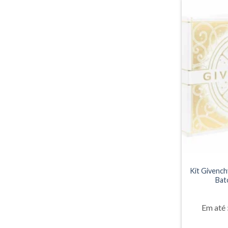
Kit Givench
Bat
Em até