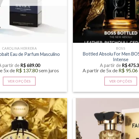
CAROLINA HERRERA
BOSS
Bottled Absolu For Men BO
obalt Eau de Parfum Masculino
Intense
A partir de
R$
689.00
A partir de
R$
475.
de 5x de
R$
137.80
sem juros
A partir de 5x de
R$
95.06
VER OPÇÕES
VER OPÇÕES
Este
Este
produto
produto
tem
tem
várias
várias
variantes.
variantes
As
As
opções
opções
podem
podem