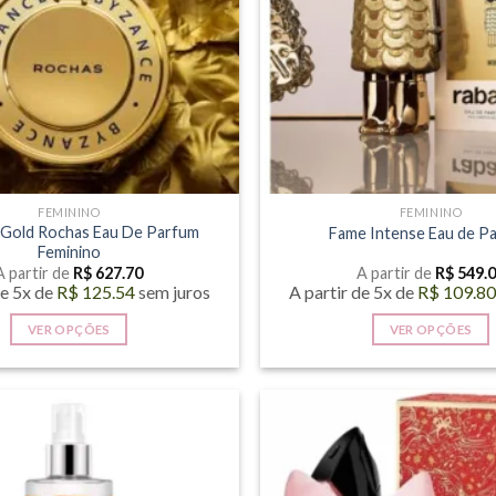
ser
ser
escolhidas
escolhid
na
na
página
página
do
do
produto
produto
FEMININO
FEMININO
 Gold Rochas Eau De Parfum
Fame Intense Eau de P
Feminino
A partir de
R$
627.70
A partir de
R$
549.
de 5x de
R$
125.54
sem juros
A partir de 5x de
R$
109.8
VER OPÇÕES
VER OPÇÕES
Este
Este
produto
produto
tem
tem
várias
várias
variantes.
variantes
As
As