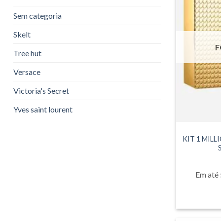
Sem categoria
Skelt
F
Tree hut
Versace
Victoria's Secret
Yves saint lourent
KIT 1 MILL
Em até