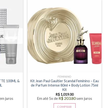
UE
FEMININO
TTE 100ML &
Kit Jean Paul Gaultier Scandal Feminino – Eau
ML
de Parfum Intense 80ml + Body Lotion 75ml
Kit
R$
1,019.00
em juros
Em até 5x de
R$
203.80
sem juros
COMPRAR