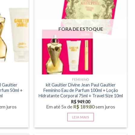
variantes.
As
opções
podem
FORA DE ESTOQUE
ser
escolhidas
na
página
do
produto
FEMININO
l Gaultier
kit Gaultier Divine Jean Paul Gaultier
rfum 50ml +
Feminino Eau de Parfum 100ml + Loção
ml
Hidratante Corporal 75ml + Travel Size 10ml
R$
949.00
em juros
Em até 5x de
R$
189.80
sem juros
LEIA MAIS