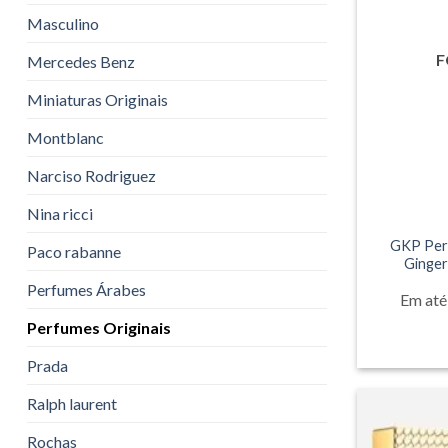
Masculino
F
Mercedes Benz
Miniaturas Originais
Montblanc
Narciso Rodriguez
Nina ricci
GKP Perf
Paco rabanne
Ginger
Perfumes Árabes
Em até
Perfumes Originais
Prada
Ralph laurent
Rochas