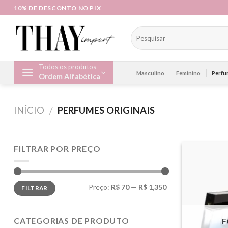
Skip
10% DE DESCONTO NO PIX
to
content
Pesquisar
por:
Todos os produtos
Masculino
Feminino
Perfu
Ordem Alfabética
INÍCIO
/
PERFUMES ORIGINAIS
FILTRAR POR PREÇO
Preço
Preço
Preço:
R$ 70
—
R$ 1,350
FILTRAR
mínimo
máximo
CATEGORIAS DE PRODUTO
F