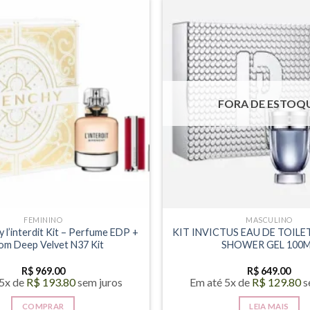
FORA DE ESTOQ
FEMININO
MASCULINO
y l’interdit Kit – Perfume EDP +
KIT INVICTUS EAU DE TOILE
om Deep Velvet N37 Kit
SHOWER GEL 100
R$
969.00
R$
649.00
 5x de
R$
193.80
sem juros
Em até 5x de
R$
129.80
s
COMPRAR
LEIA MAIS