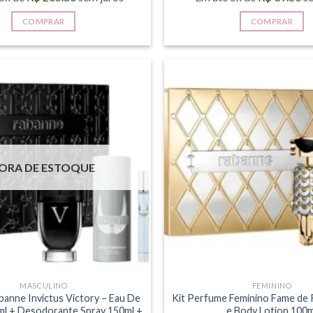
COMPRAR
COMPRAR
ORA DE ESTOQUE
MASCULINO
FEMININO
banne Invictus Victory – Eau De
Kit Perfume Feminino Fame de
l + Desodorante Spray 150ml +
e Body Lotion 100m