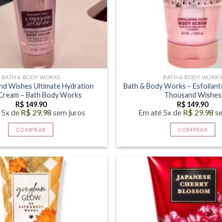
BATH & BODY WORKS
BATH & BODY WORK
d Wishes Ultimate Hydration
Bath & Body Works – Esfoliant
Cream – Bath Body Works
Thousand Wishes
R$
149.90
R$
149.90
 5x de
R$
29.98
sem juros
Em até 5x de
R$
29.98
s
COMPRAR
COMPRAR