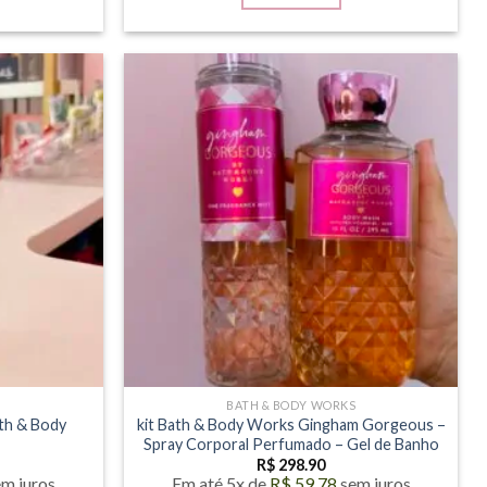
S
BATH & BODY WORKS
ath & Body
kit Bath & Body Works Gingham Gorgeous –
Spray Corporal Perfumado – Gel de Banho
R$
298.90
em juros
Em até 5x de
R$
59.78
sem juros