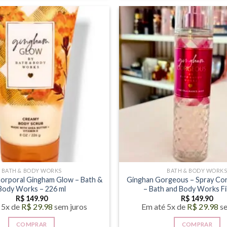
BATH & BODY WORKS
BATH & BODY WORK
Corporal Gingham Glow – Bath &
Ginghan Gorgeous – Spray Cor
Body Works – 226 ml
– Bath and Body Works Fi
R$
149.90
R$
149.90
 5x de
R$
29.98
sem juros
Em até 5x de
R$
29.98
s
COMPRAR
COMPRAR