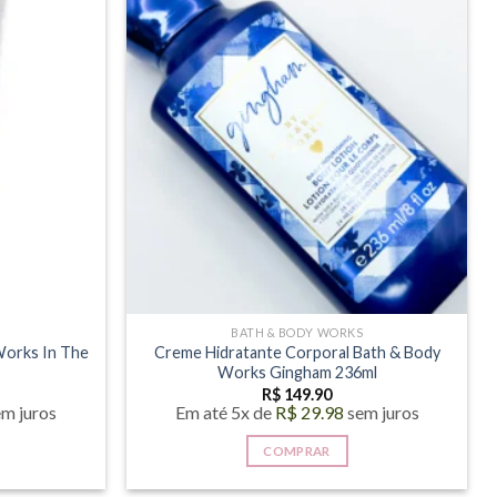
S
BATH & BODY WORKS
Works In The
Creme Hidratante Corporal Bath & Body
Works Gingham 236ml
R$
149.90
em juros
Em até 5x de
R$
29.98
sem juros
COMPRAR