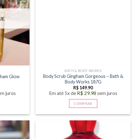
UE
S
BATH & BODY WORKS
Body Scrub Gingham Gorgeous – Bath &
gham Glow
Body Works 187G
R$
149.90
em juros
Em até 5x de
R$
29.98
sem juros
COMPRAR