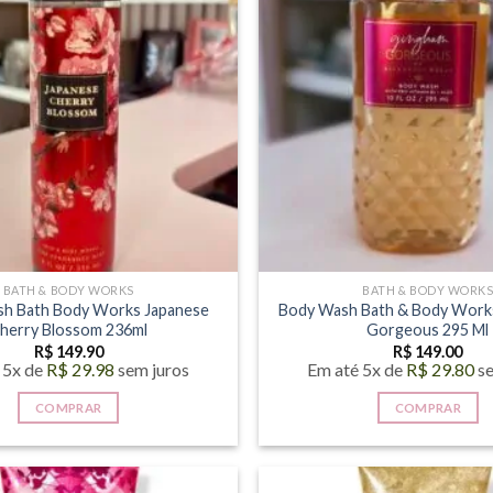
BATH & BODY WORKS
BATH & BODY WORK
sh Bath Body Works Japanese
Body Wash Bath & Body Work
herry Blossom 236ml
Gorgeous 295 Ml
R$
149.90
R$
149.00
 5x de
R$
29.98
sem juros
Em até 5x de
R$
29.80
s
COMPRAR
COMPRAR