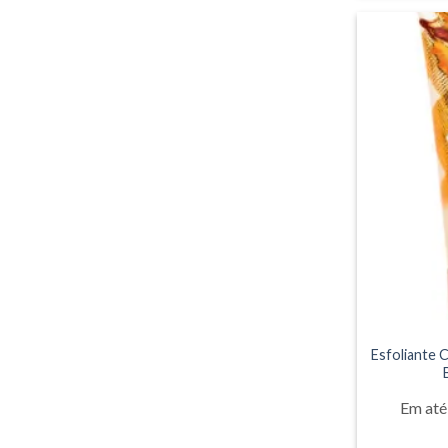
Esfoliante 
Em até