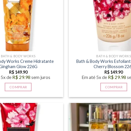
BATH & BODY WORKS
BATH & BODY WORK
ody Works Creme Hidratante
Bath & Body Works Esfoliant
Gingham Glow 226G
Cherry Blossom 22
R$
149.90
R$
149.90
 5x de
R$
29.98
sem juros
Em até 5x de
R$
29.98
s
COMPRAR
COMPRAR