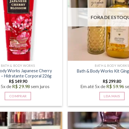
FORA DE ESTOQ
BATH & BODY WORKS
BATH & BODY WORK
Body Works Japanese Cherry
Bath & Body Works Kit Gin
 – Hidratante Corporal 226g
R$
149.90
R$
299.80
 5x de
R$
29.98
sem juros
Em até 5x de
R$
59.96
s
COMPRAR
LEIA MAIS