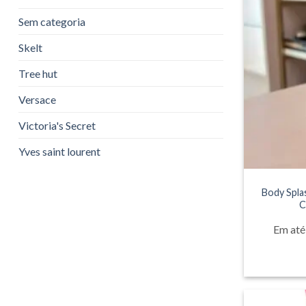
Sem categoria
Skelt
Tree hut
Versace
Victoria's Secret
Yves saint lourent
Body Spla
C
Em até