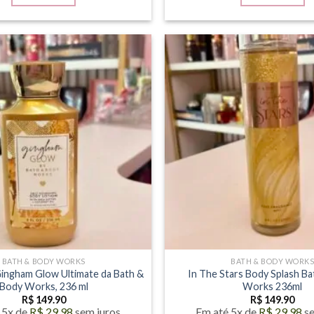
BATH & BODY WORKS
BATH & BODY WORK
Gingham Glow Ultimate da Bath &
In The Stars Body Splash B
Body Works, 236 ml
Works 236ml
R$
149.90
R$
149.90
 5x de
R$
29.98
sem juros
Em até 5x de
R$
29.98
s