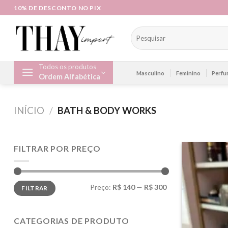
Skip
10% DE DESCONTO NO PIX
to
content
Pesquisar
por:
Todos os produtos
Masculino
Feminino
Perfu
Ordem Alfabética
INÍCIO
/
BATH & BODY WORKS
FILTRAR POR PREÇO
Preço
Preço
Preço:
R$ 140
—
R$ 300
FILTRAR
mínimo
máximo
CATEGORIAS DE PRODUTO