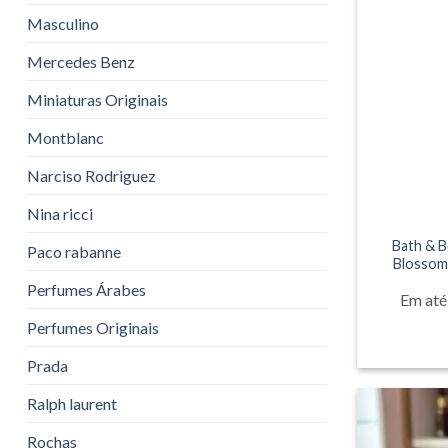
Masculino
Mercedes Benz
Miniaturas Originais
Montblanc
Narciso Rodriguez
Nina ricci
Bath & 
Paco rabanne
Blossom
Perfumes Árabes
Em até
Perfumes Originais
Prada
Ralph laurent
Rochas