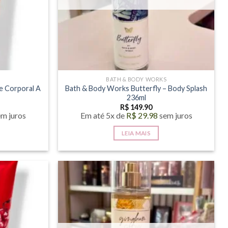
S
BATH & BODY WORKS
e Corporal A
Bath & Body Works Butterfly – Body Splash
236ml
R$
149.90
em juros
Em até 5x de
R$
29.98
sem juros
LEIA MAIS