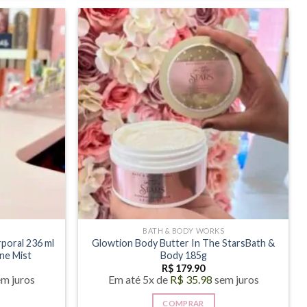
S
BATH & BODY WORKS
poral 236 ml
Glowtion Body Butter In The StarsBath &
ne Mist
Body 185g
R$
179.90
em juros
Em até 5x de
R$
35.98
sem juros
COMPRAR