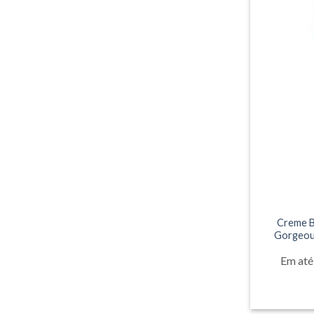
Creme B
Gorgeous
Em até