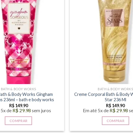
BATH & BODY WORKS
BATH & BODY WORK
ath & Body Works Gingham
Creme Corporal Bath & Body 
 236ml – bath e body works
Star 236 Ml
R$
149.90
R$
149.90
 5x de
R$
29.98
sem juros
Em até 5x de
R$
29.98
s
COMPRAR
COMPRAR