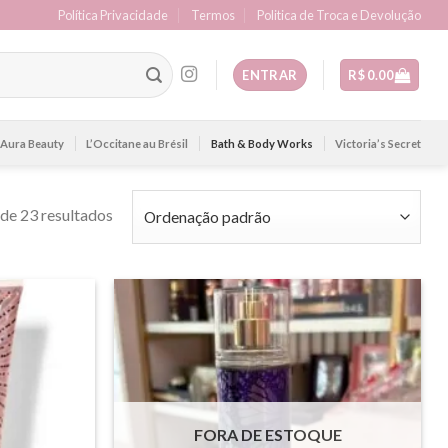
Política Privacidade
Termos
Politica de Troca e Devolução
ENTRAR
R$
0.00
Aura Beauty
L’Occitane au Brésil
Bath & Body Works
Victoria’s Secret
de 23 resultados
FORA DE ESTOQUE