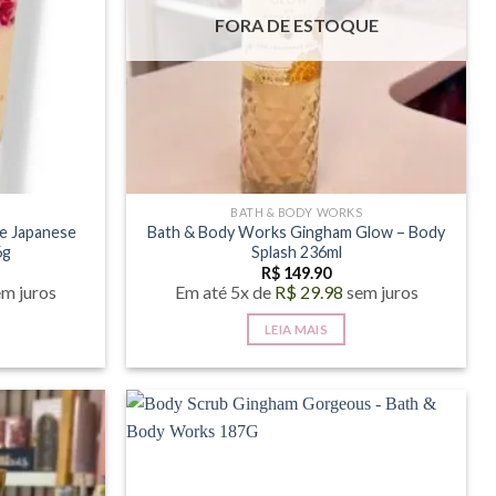
FORA DE ESTOQUE
S
BATH & BODY WORKS
e Japanese
Bath & Body Works Gingham Glow – Body
6g
Splash 236ml
R$
149.90
em juros
Em até 5x de
R$
29.98
sem juros
LEIA MAIS