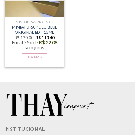
MINIATURAS ORIGINAIS
MINIATURA POLO BLUE
ORIGINAL EDT 15ML
O
O
R$
120.00
R$
110.40
preço
preço
Em até 5x de
R$
22.08
original
atual
sem juros
era:
é:
R$ 120.00.
R$ 110.40.
LEIA MAIS
INSTITUCIONAL