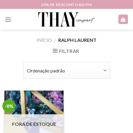
Skip
10% DE DESCONTO NO PIX
to
content
INÍCIO
/
RALPH LAURENT
FILTRAR
-8%
FORA DE ESTOQUE