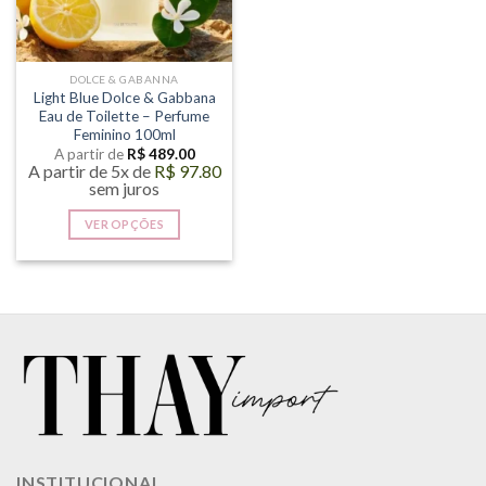
DOLCE & GABANNA
Light Blue Dolce & Gabbana
Eau de Toilette – Perfume
Feminino 100ml
A partir de
R$
489.00
A partir de 5x de
R$
97.80
sem juros
VER OPÇÕES
Este
produto
tem
várias
variantes.
As
opções
podem
ser
escolhidas
na
INSTITUCIONAL