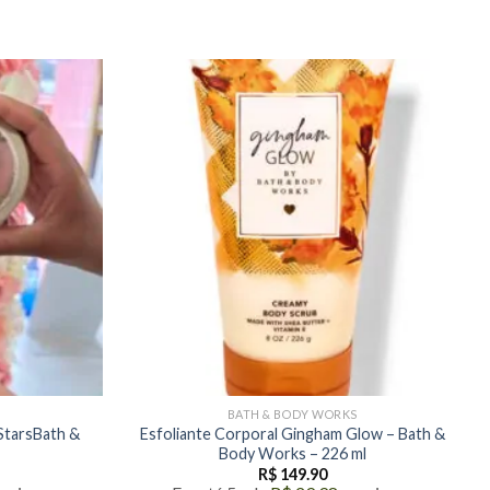
BATH & BODY WORKS
StarsBath &
Esfoliante Corporal Gingham Glow – Bath &
Body Works – 226 ml
R$
149.90