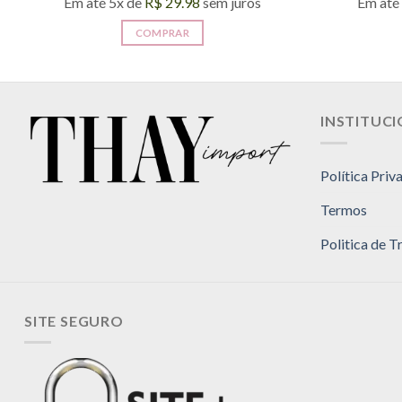
Em até 5x de
R$
29.98
sem juros
Em até
COMPRAR
INSTITUC
Política Priv
Termos
Politica de 
SITE SEGURO