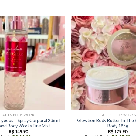
BATH & BODY WORKS
BATH & BODY WORKS
geous – Spray Corporal 236 ml
Glowtion Body Butter In The 
 and Body Works Fine Mist
Body 185g
R$
149.90
R$
179.90