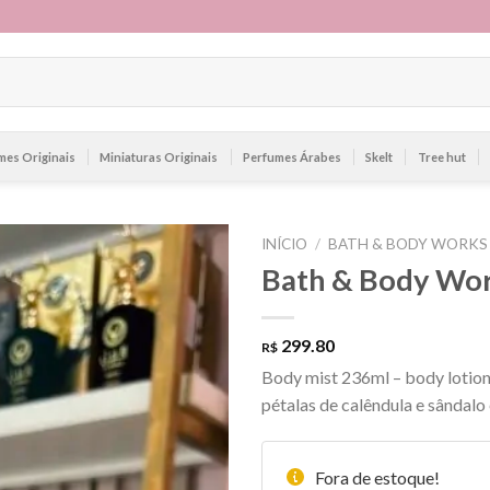
mes Originais
Miniaturas Originais
Perfumes Árabes
Skelt
Tree hut
INÍCIO
/
BATH & BODY WORKS
Bath & Body Wor
299.80
R$
Body mist 236ml – body lotion
pétalas de calêndula e sândalo
Fora de estoque!