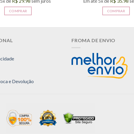
 5x de
R$
29.98
sem juros
Em até 5x de
R$
35.98
se
COMPRAR
COMPRAR
IONAL
FROMA DE ENVIO
acidade
Troca e Devolução