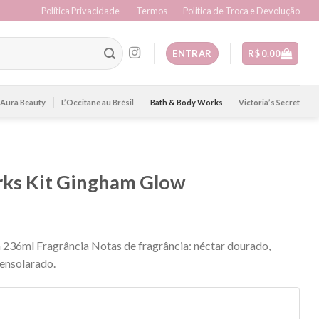
Política Privacidade
Termos
Politica de Troca e Devolução
ENTRAR
R$
0.00
Aura Beauty
L’Occitane au Brésil
Bath & Body Works
Victoria’s Secret
ks Kit Gingham Glow
 236ml Fragrância Notas de fragrância: néctar dourado,
 ensolarado.