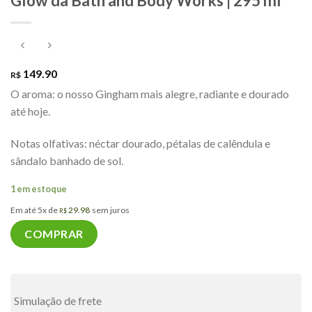
Glow da Bath and Body Works | 295 ml
149.90
R$
O aroma: o nosso Gingham mais alegre, radiante e dourado
até hoje.
Notas olfativas: néctar dourado, pétalas de calêndula e
sândalo banhado de sol.
1 em estoque
Em até 5x de
29.98
sem juros
R$
COMPRAR
Simulação de frete