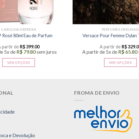
CAROLINA HERRERA
PERFUMES ORIGINAIS
P Rosé 80ml Eau de Parfum
Versace Pour Femme Dylan 
 partir de
R$
399.00
A partir de
R$
329.0
de 5x de
R$
79.80
sem juros
A partir de 5x de
R$
65.80
VER OPÇÕES
VER OPÇÕES
Este
Este
produto
produto
tem
tem
várias
várias
IONAL
FROMA DE ENVIO
variantes.
variantes
As
As
acidade
opções
opções
podem
podem
ser
ser
escolhidas
escolhida
Troca e Devolução