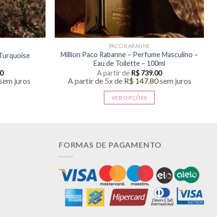
PACO RABANNE
Million Paco Rabanne – Perfume Masculino –
Turquoise
Eau de Toilette – 100ml
0
A partir de
R$
739.00
sem juros
A partir de 5x de
R$
147.80
sem juros
VER OPÇÕES
Este
produto
tem
várias
FORMAS DE PAGAMENTO
.
variantes.
As
opções
podem
ser
s
escolhidas