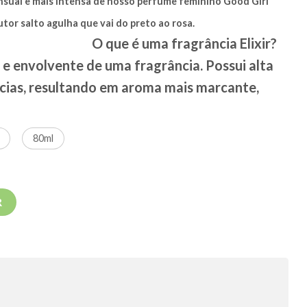
nsual e mais intensa de nosso perfume feminino Good Girl
m sedutor salto agulha que vai do preto ao rosa.
O que é uma fragrância Elixir?
 e envolvente de uma fragrância. Possui alta
cias, resultando em aroma mais marcante,
80ml
na Herrera Perfume Feminino EDP quantidade
R