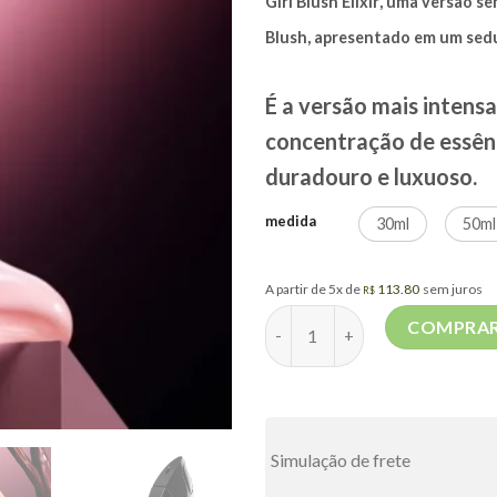
Girl Blush Elixir
, uma versão se
Blush, apresentado em u
É a versão mais intensa
concentração de essên
duradouro e luxuoso.
medida
30ml
50ml
A partir de 5x de
113.80
sem juros
R$
Good Girl Blush Elixir Caroli
COMPRA
Simulação de frete