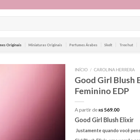
mes Originais
Miniaturas Originais
Perfumes Árabes
Skelt
Tree hut
INÍCIO
/
CAROLINA HERRERA
Good Girl Blush 
Feminino EDP
A partir de
569.00
R$
Good Gi
Justamente quando você pensa