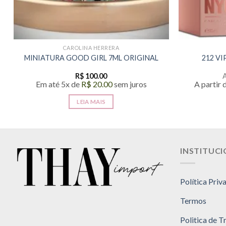
CAROLINA HERRERA
MINIATURA GOOD GIRL 7ML ORIGINAL
212 VI
R$
100.00
A
Em até 5x de
R$
20.00
sem juros
A partir 
LEIA MAIS
INSTITUC
Política Priv
Termos
Politica de 