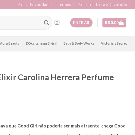
Política Privacidade
Termos
Politica de Troca e Devolução
ENTRAR
R$
0.00
Aura Beauty
L’Occitane au Brésil
Bath & Body Works
Victoria’s Secret
Elixir Carolina Herrera Perfume
rl Blush Elixir
va que Good Girl não poderia ser mais atraente, chega
Good