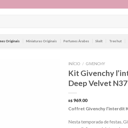
mes Originais
Miniaturas Originais
Perfumes Árabes
Skelt
Tree hut
INÍCIO
/
GIVENCHY
Kit Givenchy l’i
Deep Velvet N37
969.00
R$
Coffret Givenchy l’interdit
Nesta temporada de festas, G