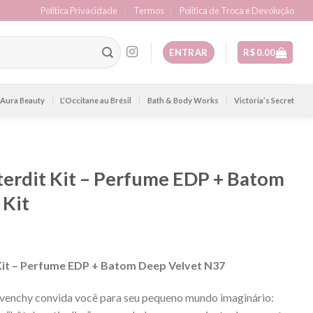
Política Privacidade
Termos
Politica de Troca e Devolução
ENTRAR
R$
0.00
Aura Beauty
L’Occitane au Brésil
Bath & Body Works
Victoria’s Secret
nterdit Kit – Perfume EDP + Batom
 Kit
 Kit – Perfume EDP + Batom Deep Velvet N37
ivenchy convida você para seu pequeno mundo imaginário: