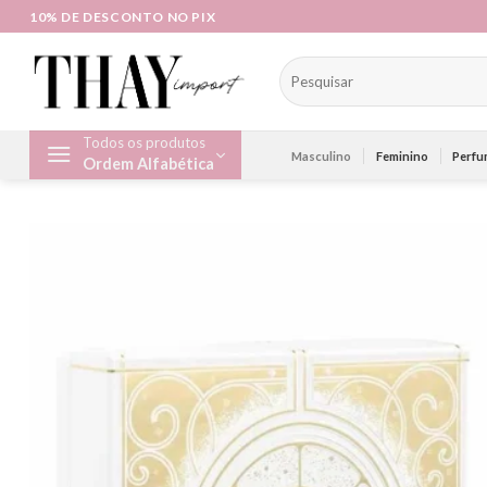
Skip
10% DE DESCONTO NO PIX
to
content
Pesquisar
por:
Todos os produtos
Masculino
Feminino
Perfu
Ordem Alfabética