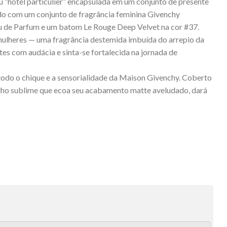
u “hôtel particulier” encapsulada em um conjunto de presente
do com um conjunto de fragrância feminina Givenchy
u de Parfum e um batom Le Rouge Deep Velvet na cor #37.
 mulheres — uma fragrância destemida imbuída do arrepio da
tes com audácia e sinta-se fortalecida na jornada de
odo o chique e a sensorialidade da Maison Givenchy. Coberto
lho sublime que ecoa seu acabamento matte aveludado, dará