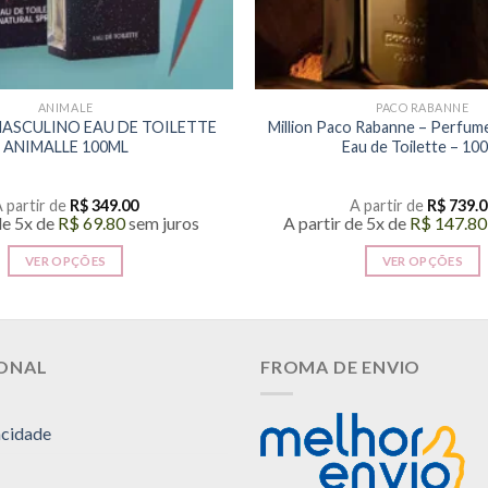
ANIMALE
PACO RABANNE
ASCULINO EAU DE TOILETTE
Million Paco Rabanne – Perfum
ANIMALLE 100ML
Eau de Toilette – 10
 partir de
R$
349.00
A partir de
R$
739.0
de 5x de
R$
69.80
sem juros
A partir de 5x de
R$
147.80
VER OPÇÕES
VER OPÇÕES
Este
Este
produto
produto
tem
tem
várias
várias
IONAL
FROMA DE ENVIO
variantes.
variantes
As
As
acidade
opções
opções
podem
podem