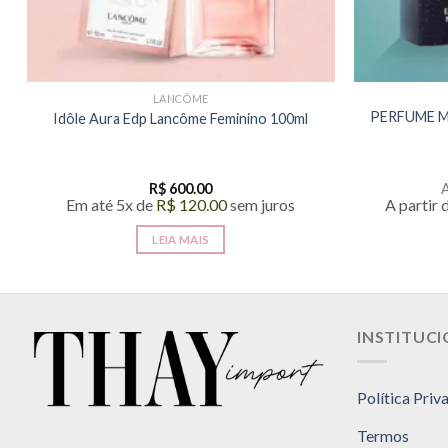
LANCÔME
PERFUME M
Idôle Aura Edp Lancôme Feminino 100ml
R$
600.00
A
Em até 5x de
R$
120.00
sem juros
A partir 
LEIA MAIS
INSTITUC
Política Priv
Termos