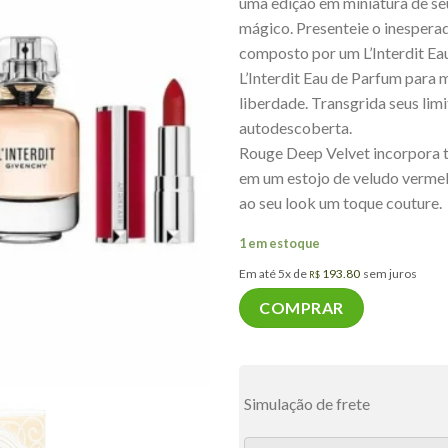
uma edição em miniatura de se
mágico. Presenteie o inespera
composto por um L’Interdit Ea
L’Interdit Eau de Parfum para
liberdade. Transgrida seus limi
autodescoberta.
Rouge Deep Velvet incorpora t
em um estojo de veludo verme
ao seu look um toque couture.
1 em estoque
Em até 5x de
193.80
sem juros
R$
COMPRAR
Simulação de frete