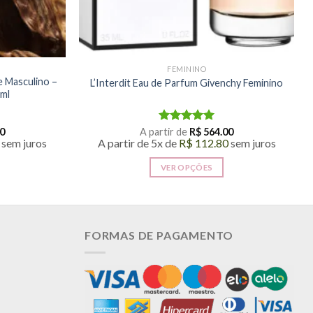
FEMININO
e Masculino –
L’Interdit Eau de Parfum Givenchy Feminino
0ml
0
A partir de
Avaliação
R$
564.00
sem juros
A partir de 5x de
R$
112.80
sem juros
5.00
de 5
VER OPÇÕES
Este
produto
tem
várias
FORMAS DE PAGAMENTO
.
variantes.
As
opções
podem