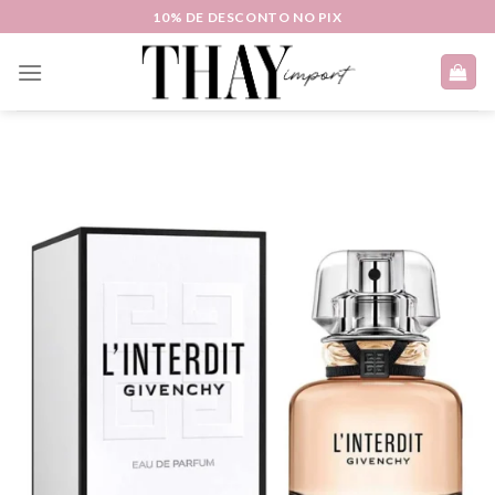
Skip
10% DE DESCONTO NO PIX
to
content