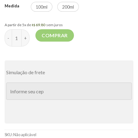
Medida
100ml
200ml
A partir de 5x de
69.80
sem juros
R$
PERFUME MASCULINO EAU DE TOILETTE ANIMALLE 100ML qua
COMPRAR
Simulação de frete
SKU:
Não aplicável