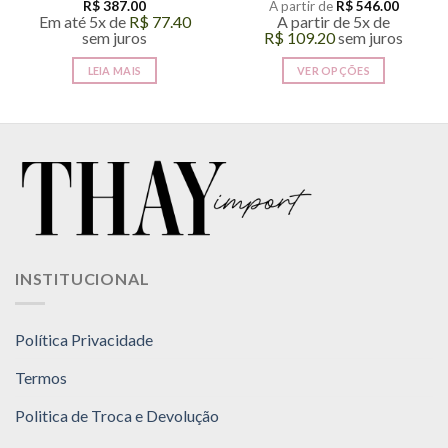
R$
387.00
A partir de
R$
546.00
Em até 5x de
R$
77.40
A partir de 5x de
sem juros
R$
109.20
sem juros
LEIA MAIS
VER OPÇÕES
Este
produto
tem
várias
variantes.
As
opções
podem
ser
INSTITUCIONAL
escolhidas
na
página
Política Privacidade
do
produto
Termos
Politica de Troca e Devolução