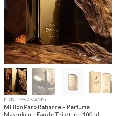
INÍCIO
/
PACO RABANNE
Million Paco Rabanne – Perfume
Masculino – Eau de Toilette – 100ml