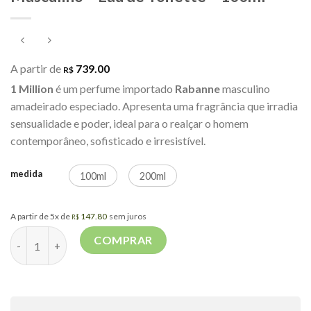
A partir de
739.00
R$
1 Million
é um perfume importado
Rabanne
masculino
amadeirado especiado. Apresenta uma fragrância que irradia
sensualidade e poder, ideal para o realçar o homem
contemporâneo, sofisticado e irresistível.
medida
100ml
200ml
A partir de 5x de
147.80
sem juros
R$
Million Paco Rabanne – Perfume Masculino – Eau de Toilette – 
COMPRAR