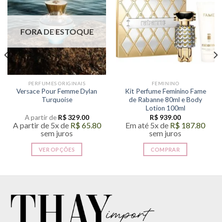
FORA DE ESTOQUE
PERFUMES ORIGINAIS
FEMININO
Versace Pour Femme Dylan
Kit Perfume Feminino Fame
Turquoise
de Rabanne 80ml e Body
Lotion 100ml
A partir de
R$
329.00
R$
939.00
A partir de 5x de
R$
65.80
Em até 5x de
R$
187.80
sem juros
sem juros
VER OPÇÕES
COMPRAR
Este
produto
tem
várias
variantes.
As