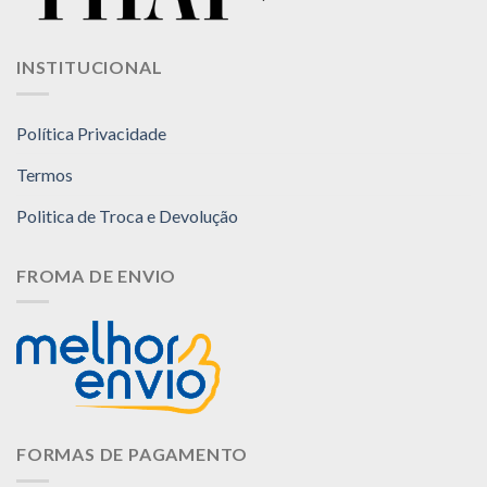
opções
podem
ser
INSTITUCIONAL
escolhidas
na
página
Política Privacidade
do
produto
Termos
Politica de Troca e Devolução
FROMA DE ENVIO
FORMAS DE PAGAMENTO