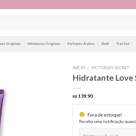
mes Originais
Miniaturas Originais
Perfumes Árabes
Skelt
Tree hut
INÍCIO
/
VICTORIA'S SECRET
Hidratante Love 
139.90
R$
Fora de estoque!
Receba uma notificação quan