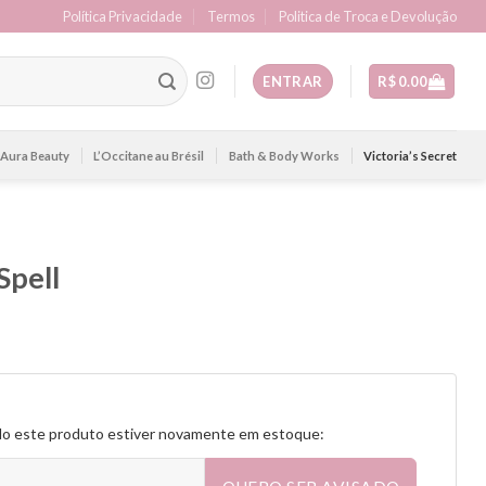
Política Privacidade
Termos
Politica de Troca e Devolução
ENTRAR
R$
0.00
Aura Beauty
L’Occitane au Brésil
Bath & Body Works
Victoria’s Secret
Spell
do este produto estiver novamente em estoque: