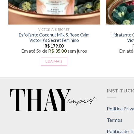
VICTORIA'S SECRET
Esfoliante Coconut Milk & Rose Calm
Hidratante
Victoria’s Secret Feminino
Vic
R$
179.00
Em até 5x de
R$
35.80
sem juros
Em até
LEIA MAIS
INSTITUC
Política Priv
Termos
Politica de 