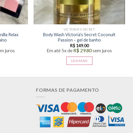
VICTORIA'S SECRET
illa Relax
Body Wash Victoria’s Secret Coconult
nino
Passion – gel de banho
R$
149.00
m juros
Em até 5x de
R$
29.80
sem juros
LEIA MAIS
FORMAS DE PAGAMENTO