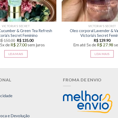
VICTORIA'S SECRET
VICTORIA'S SECRET
 Cucumber & Green Tea Refresh
Oleo corporal Lavender & Van
toria’s Secret Feminino
Victoria’s Secret Femi
O
O
R$
150.00
R$
135.00
R$
139.90
preço
preço
 5x de
R$
27.00
sem juros
Em até 5x de
R$
27.98
se
original
atual
era:
é:
LEIA MAIS
LEIA MAIS
R$ 150.00.
R$ 135.00.
IONAL
FROMA DE ENVIO
acidade
Troca e Devolução