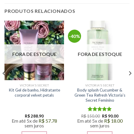
PRODUTOS RELACIONADOS
-40%
FORA DE ESTOQUE
FORA DE ESTOQUE
VICTORIA'S SECRET
VICTORIA'S SECRET
Kit Gel de banho, Hidratante
Body splash Cucumber &
corporal velvet petals
Green Tea Refresh Victoria’s
Secret Feminino
O
O
R$
288.90
R$
150.00
Avaliação
R$
90.00
preço
preço
Em até 5x de
R$
57.78
Em até 5x de
R$
18.00
5.00
de 5
original
atual
sem juros
sem juros
era:
é:
R$ 150.00.
R$ 90.00