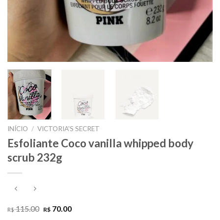
INÍCIO
/
VICTORIA'S SECRET
Esfoliante Coco vanilla whipped body
scrub 232g
O
O
115.00
70.00
R$
R$
preço
preço