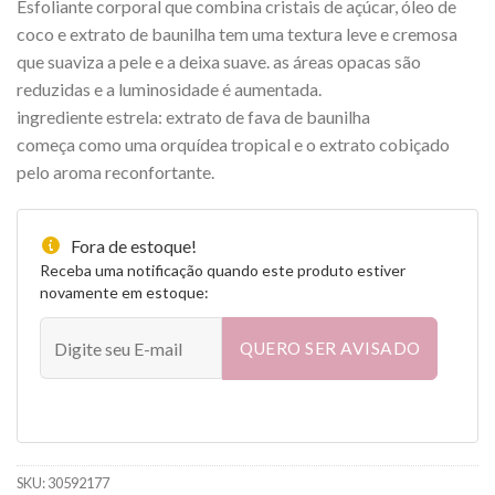
Esfoliante corporal que combina cristais de açúcar, óleo de
original
atual
era:
é:
coco e extrato de baunilha tem uma textura leve e cremosa
R$ 115.00.
R$ 70.00.
que suaviza a pele e a deixa suave. as áreas opacas são
reduzidas e a luminosidade é aumentada.
ingrediente estrela: extrato de fava de baunilha
começa como uma orquídea tropical e o extrato cobiçado
pelo aroma reconfortante.
Fora de estoque!
Receba uma notificação quando este produto estiver
novamente em estoque:
QUERO SER AVISADO
SKU:
30592177