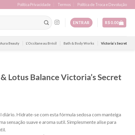
Política Privacidade
Termos
Politica de Troca e Devolução
ENTRAR
R$
0.00
Aura Beauty
L’Occitane au Brésil
Bath & Body Works
Victoria’s Secret
& Lotus Balance Victoria’s Secret
al diário. Hidrate-se com esta fórmula sedosa com manteiga
uma sensação suave e aroma sutil. Simplesmente alise para
il.