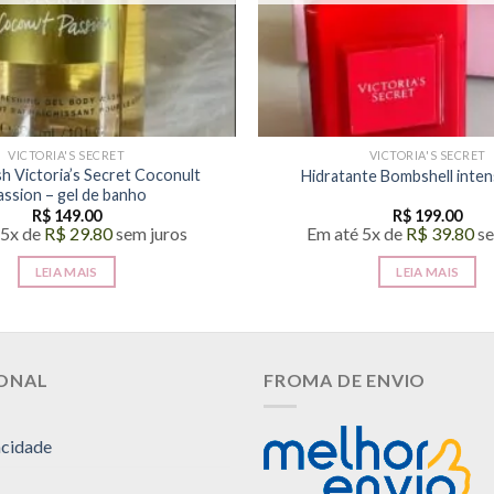
VICTORIA'S SECRET
VICTORIA'S SECRET
 Victoria’s Secret Coconult
Hidratante Bombshell inte
assion – gel de banho
R$
149.00
R$
199.00
 5x de
R$
29.80
sem juros
Em até 5x de
R$
39.80
se
LEIA MAIS
LEIA MAIS
IONAL
FROMA DE ENVIO
acidade