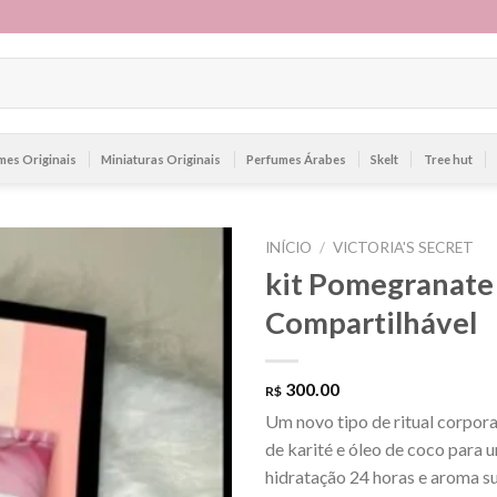
mes Originais
Miniaturas Originais
Perfumes Árabes
Skelt
Tree hut
INÍCIO
/
VICTORIA'S SECRET
kit Pomegranate 
Compartilhável
300.00
R$
Um novo tipo de ritual corpor
de karité e óleo de coco para 
hidratação 24 horas e aroma sut