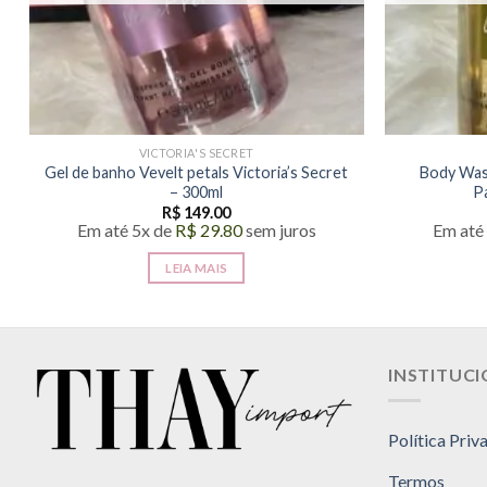
VICTORIA'S SECRET
Gel de banho Vevelt petals Victoria’s Secret
Body Wash
– 300ml
P
R$
149.00
Em até 5x de
R$
29.80
sem juros
Em até
LEIA MAIS
INSTITUC
Política Priv
Termos