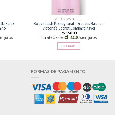
VICTORIA'S SECRET
lla Relax
Body splash Pomegranate & Lotus Balance
nino
Victoria’s Secret Compartilhável
R$
150.00
m juros
Em até 5x de
R$
30.00
sem juros
LEIA MAIS
FORMAS DE PAGAMENTO