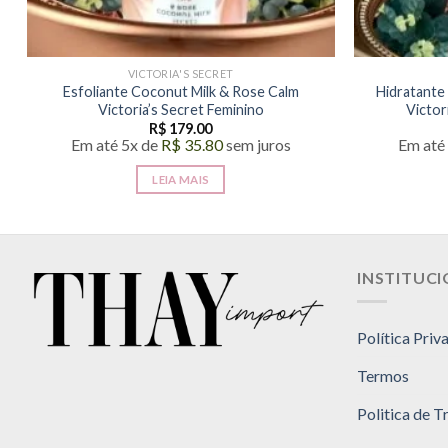
VICTORIA'S SECRET
Esfoliante Coconut Milk & Rose Calm
Hidratante
Victoria’s Secret Feminino
Victor
R$
179.00
Em até 5x de
R$
35.80
sem juros
Em até
LEIA MAIS
INSTITUC
Política Priv
Termos
Politica de 