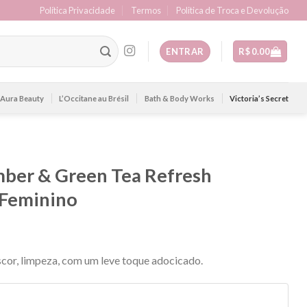
Política Privacidade
Termos
Politica de Troca e Devolução
ENTRAR
R$
0.00
Aura Beauty
L’Occitane au Brésil
Bath & Body Works
Victoria’s Secret
mber & Green Tea Refresh
t Feminino
scor, limpeza, com um leve toque adocicado.