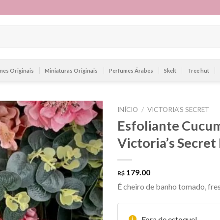
mes Originais
Miniaturas Originais
Perfumes Árabes
Skelt
Tree hut
INÍCIO
/
VICTORIA'S SECRET
Esfoliante Cucu
Victoria’s Secre
179.00
R$
É cheiro de banho tomado, fre
Fora de estoque!