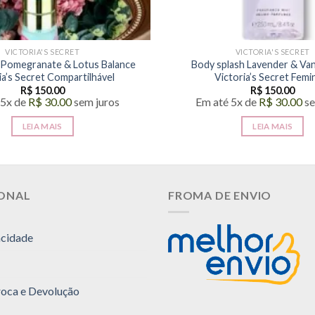
VICTORIA'S SECRET
VICTORIA'S SECRET
 Pomegranate & Lotus Balance
Body splash Lavender & Vani
ia’s Secret Compartilhável
Victoria’s Secret Femi
R$
150.00
R$
150.00
 5x de
R$
30.00
sem juros
Em até 5x de
R$
30.00
se
LEIA MAIS
LEIA MAIS
IONAL
FROMA DE ENVIO
acidade
Troca e Devolução