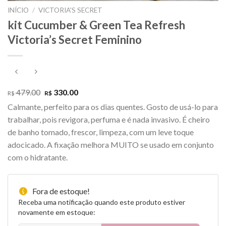
INÍCIO
/
VICTORIA'S SECRET
kit Cucumber & Green Tea Refresh
Victoria’s Secret Feminino
O
O
479.00
330.00
R$
R$
preço
preço
Calmante, perfeito para os dias quentes. Gosto de usá-lo para
original
atual
era:
é:
trabalhar, pois revigora, perfuma e é nada invasivo. É cheiro
R$ 479.00.
R$ 330.00.
de banho tomado, frescor, limpeza, com um leve toque
adocicado. A fixação melhora MUITO se usado em conjunto
com o hidratante.
Fora de estoque!
Receba uma notificação quando este produto estiver
novamente em estoque: