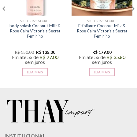
VICTORIA'S SECRET
VICTORIA'S SECRET
body splash Coconut Milk &
Esfoliante Coconut Milk &
Rose Calm Victoria’s Secret
Rose Calm Victoria’s Secret
Feminino
Feminino
O
O
R$
150.00
R$
135.00
R$
179.00
preço
preço
Em até 5x de
R$
27.00
Em até 5x de
R$
35.80
original
atual
sem juros
sem juros
era:
é:
R$ 150.00.
R$ 135.00.
LEIA MAIS
LEIA MAIS
INSTITUCIONAL