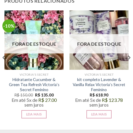
PRODUTOS RELACIONADOS
-10%
FORA DE ESTOQUE
FORA DE ESTOQUE
VICTORIA'S SECRET
VICTORIA'S SECRET
Hidratante Cucumber &
kit completo Lavender &
Green Tea Refresh Victoria’s
Vanilla Relax Victoria’s Secret
Secret Feminino
Feminino
O
O
R$
150.00
R$
135.00
R$
618.90
preço
preço
Em até 5x de
R$
27.00
Em até 5x de
R$
123.78
original
atual
sem juros
sem juros
era:
é:
R$ 150.00.
R$ 135.00.
LEIA MAIS
LEIA MAIS