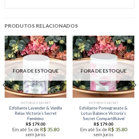
PRODUTOS RELACIONADOS
FORA DE ESTOQUE
FORA DE ESTOQUE
VICTORIA'S SECRET
VICTORIA'S SECRET
Esfoliante Lavender & Vanilla
Esfoliante Pomegranate &
Relax Victoria’s Secret
Lotus Balance Victoria’s
Feminino
Secret Compartilhável
R$
179.00
R$
179.00
Em até 5x de
R$
35.80
Em até 5x de
R$
35.80
sem juros
sem juros