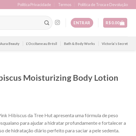
Política Privacidade
Termos
Politica de Troca e Devolução
ENTRAR
R$
0.00
Aura Beauty
L’Occitane au Brésil
Bath & Body Works
Victoria’s Secret
biscus Moisturizing Body Lotion
ink Hibiscus da Tree Hut apresenta uma fórmula de peso
squalano para ajudar a hidratar profundamente e fortalecer a
o de hidratação diário perfeito para saciar a pele sedenta.