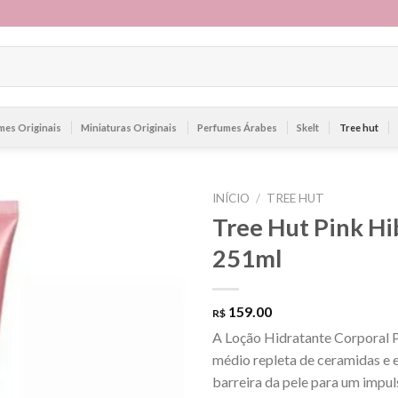
mes Originais
Miniaturas Originais
Perfumes Árabes
Skelt
Tree hut
INÍCIO
/
TREE HUT
Tree Hut Pink Hi
251ml
159.00
R$
A Loção Hidratante Corporal P
médio repleta de ceramidas e e
barreira da pele para um impuls