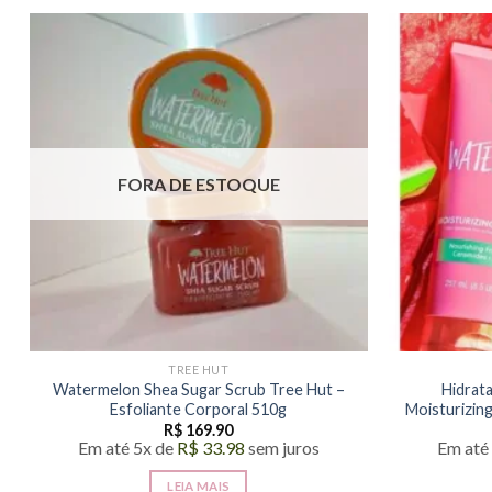
FORA DE ESTOQUE
TREE HUT
Watermelon Shea Sugar Scrub Tree Hut –
Hidrat
Esfoliante Corporal 510g
Moisturizin
R$
169.90
Em até 5x de
R$
33.98
sem juros
Em até
LEIA MAIS