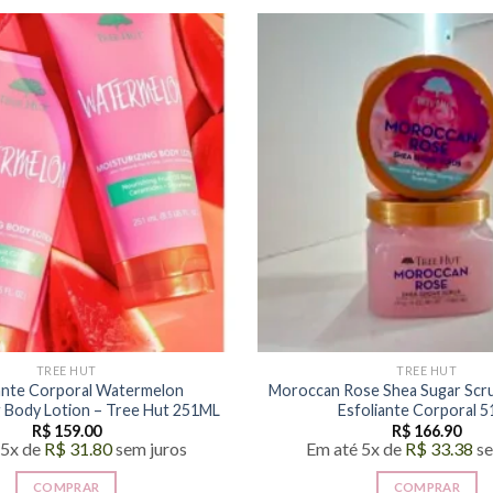
TREE HUT
TREE HUT
ante Corporal Watermelon
Moroccan Rose Shea Sugar Scru
g Body Lotion – Tree Hut 251ML
Esfoliante Corporal 
R$
159.00
R$
166.90
 5x de
R$
31.80
sem juros
Em até 5x de
R$
33.38
se
COMPRAR
COMPRAR