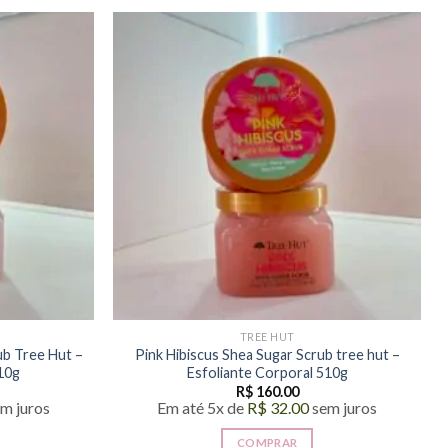
TREE HUT
b Tree Hut –
Pink Hibiscus Shea Sugar Scrub tree hut –
510g
Esfoliante Corporal 510g
R$
160.00
m juros
Em até 5x de
R$
32.00
sem juros
COMPRAR