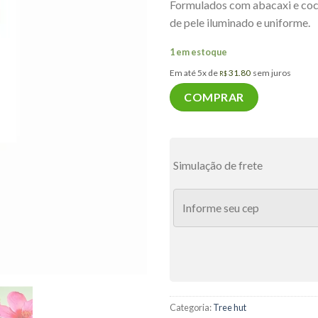
Formulados com abacaxi e coco
de pele iluminado e uniforme.
1 em estoque
Em até 5x de
31.80
sem juros
R$
COMPRAR
Simulação de frete
Categoria:
Tree hut