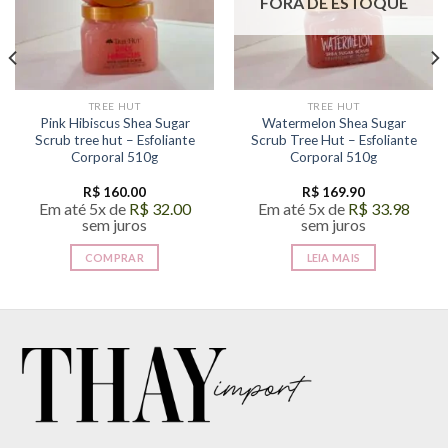
FORA DE ESTOQUE
TREE HUT
TREE HUT
Pink Hibiscus Shea Sugar
Watermelon Shea Sugar
Scrub tree hut – Esfoliante
Scrub Tree Hut – Esfoliante
Corporal 510g
Corporal 510g
R$
160.00
R$
169.90
Em até 5x de
R$
32.00
Em até 5x de
R$
33.98
sem juros
sem juros
COMPRAR
LEIA MAIS