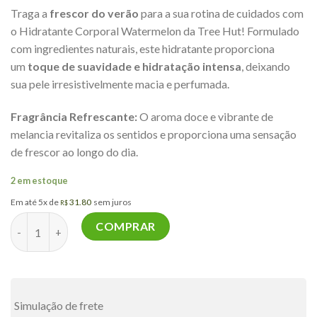
Traga a
frescor do verão
para a sua rotina de cuidados com
o Hidratante Corporal Watermelon da Tree Hut! Formulado
com ingredientes naturais, este hidratante proporciona
um
toque de suavidade e hidratação intensa
, deixando
sua pele irresistivelmente macia e perfumada.
Fragrância Refrescante:
O aroma doce e vibrante de
melancia revitaliza os sentidos e proporciona uma sensação
de frescor ao longo do dia.
2 em estoque
Em até 5x de
31.80
sem juros
R$
Hidratante Corporal Watermelon Moisturizing Body Lotion - T
COMPRAR
Simulação de frete