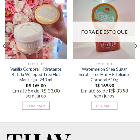
FORA DE ESTOQUE
TREE HUT
TREE HUT
Vanilla Corporal Hidratante
Watermelon Shea Sugar
Batida Whipped Tree Hut
Scrub Tree Hut – Esfoliante
Manteiga -240 ml
Corporal 510g
R$
165.00
R$
169.90
Em até 5x de
R$
33.00
Em até 5x de
R$
33.98
sem juros
sem juros
COMPRAR
LEIA MAIS