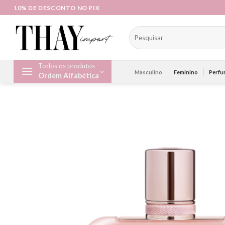
Skip
10% DE DESCONTO NO PIX
to
content
Pesquisar
por:
Todos os produtos
Masculino
Feminino
Perfu
Ordem Alfabética