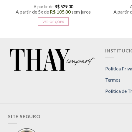
A partir de
R$
529.00
A
A partir de 5x de
R$
105.80
sem juros
A partir 
VER OPÇÕES
Este
produto
tem
várias
INSTITUC
variantes.
As
Política Priv
opções
podem
Termos
ser
escolhidas
Politica de 
na
página
do
SITE SEGURO
produto