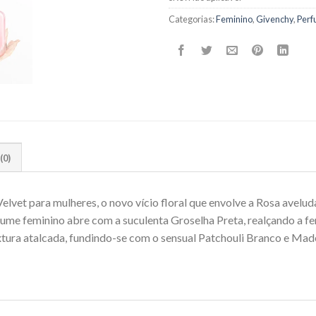
Categorias:
Feminino
,
Givenchy
,
Perf
(0)
lvet para mulheres, o novo vício floral que envolve a Rosa avelud
fume feminino abre com a suculenta Groselha Preta, realçando a fem
 textura atalcada, fundindo-se com o sensual Patchouli Branco e Ma