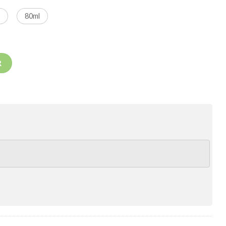
l
80ml
nchy – Perfume Feminino – Eau de Parfum – quantidade
R