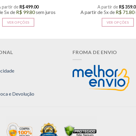
 partir de
R$
499.00
A partir de
R$
359.0
de 5x de
R$
99.80
sem juros
A partir de 5x de
R$
71.80
VER OPÇÕES
VER OPÇÕES
Este
Este
produto
produto
tem
tem
várias
várias
IONAL
FROMA DE ENVIO
variantes.
variantes
As
As
acidade
opções
opções
podem
podem
ser
ser
escolhidas
escolhida
Troca e Devolução
na
na
página
página
do
do
produto
produto