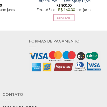
Corporal 75ml + Travel Spray 12,5ml
0
R$
800.00
sem juros
Em até 5x de
R$
160.00
sem juros
LEIA MAIS
FORMAS DE PAGAMENTO
.
s
CONTATO