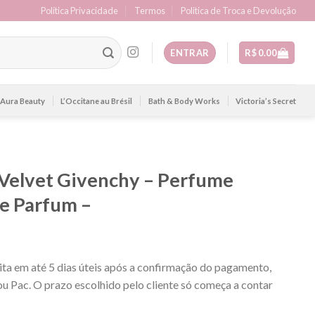
Política Privacidade
Termos
Politica de Troca e Devolução
ENTRAR
R$
0.00
Aura Beauty
L’Occitane au Brésil
Bath & Body Works
Victoria’s Secret
e Velvet Givenchy – Perfume
e Parfum –
ta em até 5 dias úteis após a confirmação do pagamento,
u Pac. O prazo escolhido pelo cliente só começa a contar