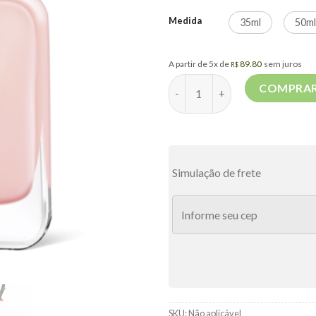
Medida
35ml
50m
A partir de 5x de
89.80
sem juros
R$
Irresistible Rose Velvet Give
COMPRA
Simulação de frete
SKU:
Não aplicável