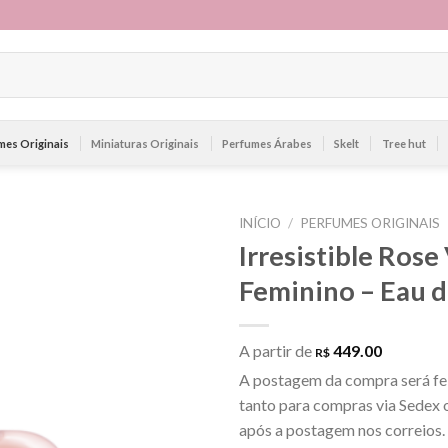
mes Originais
Miniaturas Originais
Perfumes Árabes
Skelt
Tree hut
INÍCIO
/
PERFUMES ORIGINAIS
Irresistible Ros
Feminino – Eau d
A partir de
449.00
R$
A postagem da compra será fei
tanto para compras via Sedex o
após a postagem nos correios.