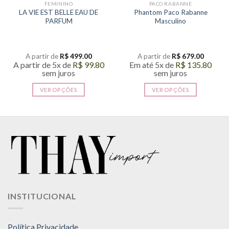
FEMININO
PACO RABANNE
LA VIE EST BELLE EAU DE
Phantom Paco Rabanne
PARFUM
Masculino
A partir de
R$
499.00
A partir de
R$
679.00
A partir de 5x de
R$
99.80
Em até 5x de
R$
135.80
sem juros
sem juros
VER OPÇÕES
VER OPÇÕES
Este
Este
produto
produto
tem
tem
várias
várias
variantes.
variantes.
As
As
opções
opções
podem
podem
ser
ser
INSTITUCIONAL
escolhidas
escolhidas
na
na
página
página
Política Privacidade