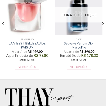
FORA DE ESTOQUE
FEMININO
DIOR
LA VIE EST BELLE EAU DE
Sauvage Parfum Dior
PARFUM
Masculino
A partir de
R$
499.00
A partir de
R$
890.00
A partir de 5x de
R$
99.80
Em até 5x de
R$
178.00
sem juros
sem juros
VER OPÇÕES
VER OPÇÕES
Este
Este
produto
produto
tem
tem
várias
várias
variantes.
variantes.
As
As
opções
opções