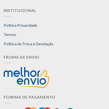
podem
podem
ser
ser
INSTITUCIONAL
escolhidas
escolhidas
na
na
página
página
Política Privacidade
do
do
produto
produto
Termos
Politica de Troca e Devolução
FROMA DE ENVIO
FORMAS DE PAGAMENTO