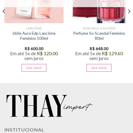
LANCÔME
JEAN PAUL GAULTIER
Idôle Aura Edp Lancôme
Perfume So Scandal Feminino
Feminino 100ml
80ml
R$
600.00
R$
648.00
Em até 5x de
R$
120.00
Em até 5x de
R$
129.60
sem juros
sem juros
LEIA MAIS
LEIA MAIS
INSTITUCIONAL