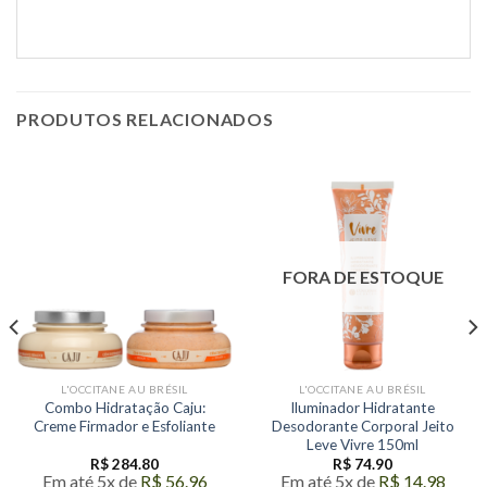
PRODUTOS RELACIONADOS
FORA DE ESTOQUE
L'OCCITANE AU BRÉSIL
L'OCCITANE AU BRÉSIL
Combo Hidratação Caju:
Iluminador Hidratante
Creme Firmador e Esfoliante
Desodorante Corporal Jeito
Leve Vivre 150ml
R$
284.80
R$
74.90
Em até 5x de
R$
56.96
Em até 5x de
R$
14.98