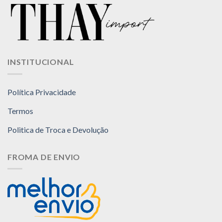
várias
várias
variantes.
variantes.
As
As
opções
opções
podem
podem
ser
ser
INSTITUCIONAL
escolhidas
escolhidas
na
na
página
página
Política Privacidade
do
do
produto
produto
Termos
Politica de Troca e Devolução
FROMA DE ENVIO