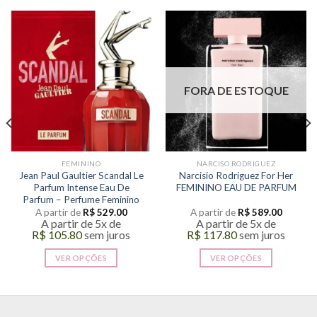
FORA DE ESTOQUE
FEMININO
NARCISO RODRIGUEZ
Jean Paul Gaultier Scandal Le
Narcisio Rodriguez For Her
Parfum Intense Eau De
FEMININO EAU DE PARFUM
Parfum – Perfume Feminino
A partir de
R$
529.00
A partir de
R$
589.00
A partir de 5x de
A partir de 5x de
R$
105.80
sem juros
R$
117.80
sem juros
VER OPÇÕES
VER OPÇÕES
Este
Este
produto
produto
tem
tem