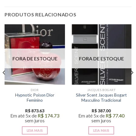
PRODUTOS RELACIONADOS
FORA DE ESTOQUE
FORA DE ESTOQUE
DIOR
JACQUES BOGART
Hypnotic Poison Dior
Silver Scent Jacques Bogart
Feminino
Masculino Tradicional
R$
873.63
R$
387.00
Em até 5x de
R$
174.73
Em até 5x de
R$
77.40
sem juros
sem juros
LEIA MAIS
LEIA MAIS