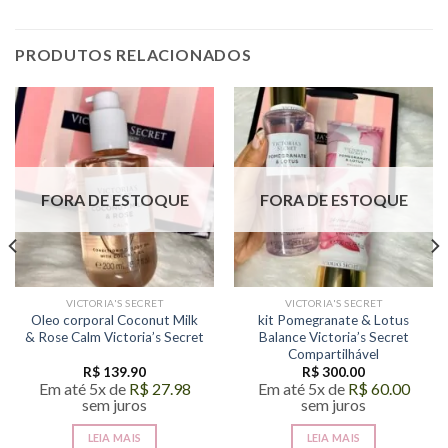
PRODUTOS RELACIONADOS
FORA DE ESTOQUE
FORA DE ESTOQUE
VICTORIA'S SECRET
VICTORIA'S SECRET
Oleo corporal Coconut Milk
kit Pomegranate & Lotus
& Rose Calm Victoria’s Secret
Balance Victoria’s Secret
Compartilhável
R$
139.90
R$
300.00
Em até 5x de
R$
27.98
Em até 5x de
R$
60.00
sem juros
sem juros
LEIA MAIS
LEIA MAIS