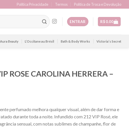
Política Privacidade
Termos
Politica de Troca e Devolução
ENTRAR
R$
0.00
Aura Beauty
L’Occitane au Brésil
Bath & Body Works
Victoria’s Secret
VIP ROSE CAROLINA HERRERA –
ente perfumado melhora qualquer visual, além de dar forma e
dratado durante toda a noite. Infundido com 212 VIP Rosé, ele
ragrância sensual, com notas sublimes de champanhe, flor de