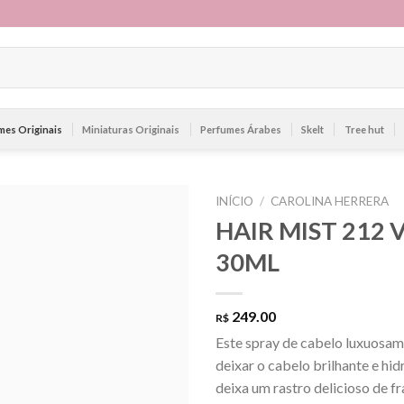
mes Originais
Miniaturas Originais
Perfumes Árabes
Skelt
Tree hut
INÍCIO
/
CAROLINA HERRERA
HAIR MIST 212 
30ML
249.00
R$
Este spray de cabelo luxuosam
deixar o cabelo brilhante e hi
deixa um rastro delicioso de f