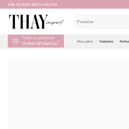
Skip
10% DE DESCONTO NO PIX
to
content
Pesquisar
por:
Todos os produtos
Masculino
Feminino
Perfu
Ordem Alfabética