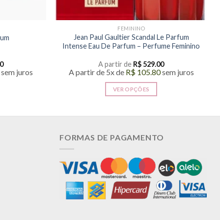
FEMININO
Jean Paul Gaultier Scandal Le Parfum
fum
Intense Eau De Parfum – Perfume Feminino
0
A partir de
R$
529.00
sem juros
A partir de 5x de
R$
105.80
sem juros
VER OPÇÕES
Este
produto
tem
várias
FORMAS DE PAGAMENTO
.
variantes.
As
opções
podem
ser
s
escolhidas
na