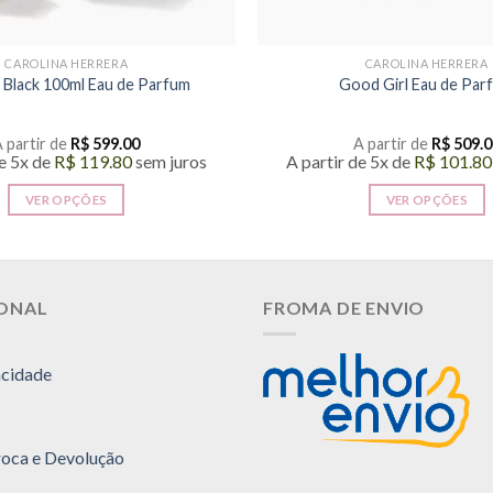
CAROLINA HERRERA
CAROLINA HERRERA
 Black 100ml Eau de Parfum
Good Girl Eau de Par
 partir de
R$
599.00
A partir de
R$
509.0
de 5x de
R$
119.80
sem juros
A partir de 5x de
R$
101.80
VER OPÇÕES
VER OPÇÕES
Este
Este
produto
produto
tem
tem
várias
várias
IONAL
FROMA DE ENVIO
variantes.
variantes
As
As
acidade
opções
opções
podem
podem
ser
ser
escolhidas
escolhida
Troca e Devolução
na
na