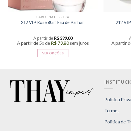
CAROLINA HERRERA
212 VIP Rosé 80ml Eau de Parfum
212 VIP
A partir de
R$
399.00
A
A partir de 5x de
R$
79.80
sem juros
A partir 
VER OPÇÕES
Este
produto
tem
várias
INSTITUC
variantes.
As
Política Priv
opções
podem
Termos
ser
escolhidas
Politica de 
na