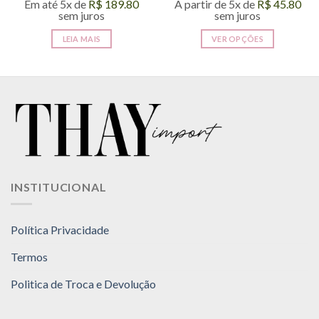
Em até 5x de
R$
189.80
A partir de 5x de
R$
45.80
sem juros
sem juros
LEIA MAIS
VER OPÇÕES
Este
produto
tem
várias
variantes.
As
opções
podem
ser
INSTITUCIONAL
escolhidas
na
página
Política Privacidade
do
produto
Termos
Politica de Troca e Devolução