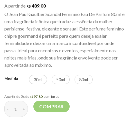
A partir de
489.00
R$
O Jean Paul Gaultier Scandal Feminino Eau De Parfum 80ml é
uma fragrância icônica que traduz a essência da mulher
parisiense: festiva, elegante e sensual. Este perfume feminino
chipre gourmand é perfeito para quem deseja exalar
feminilidade e deixar uma marca inconfundível por onde
passa. Ideal para encontros e eventos, especialmente nas
noites mais frias, onde sua fragrância envolvente pode ser
aproveitada ao máximo.
Medida
30ml
50ml
80ml
A partir de 5x de
97.80
sem juros
R$
Scandal EDP Jean Paul Gaultter quantidade
COMPRAR