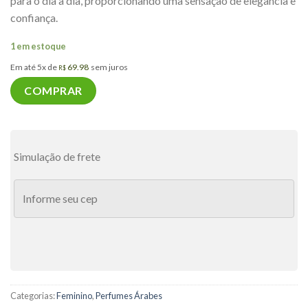
para o dia a dia, proporcionando uma sensação de elegância e
confiança.
1 em estoque
Em até 5x de
69.98
sem juros
R$
COMPRAR
Simulação de frete
Categorias:
Feminino
,
Perfumes Árabes