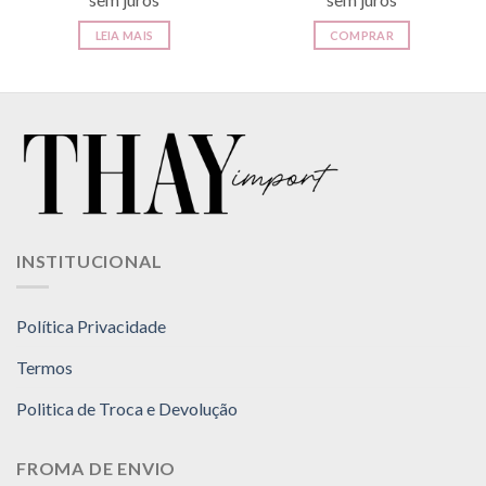
era:
é:
R$ 499.00.
R$ 424.
LEIA MAIS
COMPRAR
INSTITUCIONAL
Política Privacidade
Termos
Politica de Troca e Devolução
FROMA DE ENVIO