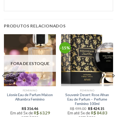
PRODUTOS RELACIONADOS
-15%
FORA DE ESTOQUE
FEMININO
FEMININO
Léonie Eau de Parfum Maison
Souvenir Desert Rose Afnan
Alhambra Feminino
Eau de Parfum – Perfume
Feminino 100ml
O
O
R$
316.46
R$
499.00
R$
424.15
preço
preço
Em até 5x de
R$
63.29
Em até 5x de
R$
84.83
original
atual
sem juros
sem juros