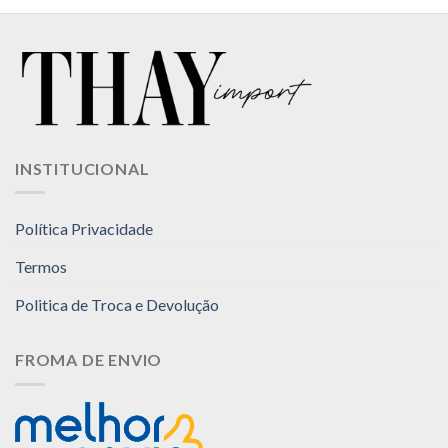
produto
produto
tem
tem
várias
várias
variantes.
variantes.
As
As
opções
opções
podem
podem
ser
ser
INSTITUCIONAL
escolhidas
escolhidas
na
na
página
página
Política Privacidade
do
do
produto
produto
Termos
Politica de Troca e Devolução
FROMA DE ENVIO