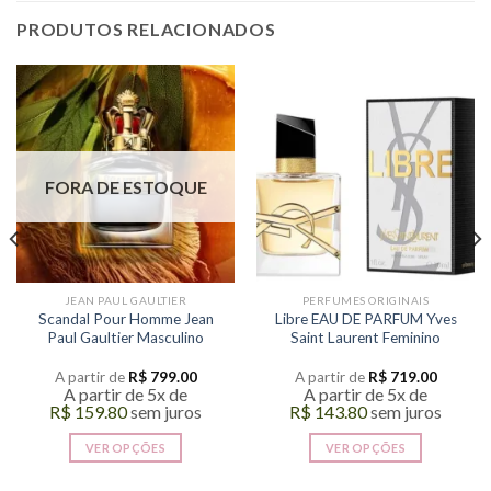
PRODUTOS RELACIONADOS
FORA DE ESTOQUE
JEAN PAUL GAULTIER
PERFUMES ORIGINAIS
Scandal Pour Homme Jean
Libre EAU DE PARFUM Yves
Paul Gaultier Masculino
Saint Laurent Feminino
A partir de
R$
799.00
A partir de
R$
719.00
A partir de 5x de
A partir de 5x de
R$
159.80
sem juros
R$
143.80
sem juros
VER OPÇÕES
VER OPÇÕES
Este
Este