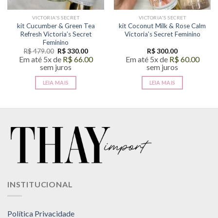
VICTORIA'S SECRET
VICTORIA'S SECRET
kit Cucumber & Green Tea
kit Coconut Milk & Rose Calm
Refresh Victoria’s Secret
Victoria’s Secret Feminino
Feminino
O
O
R$
479.00
R$
330.00
R$
300.00
preço
preço
Em até 5x de
R$
66.00
Em até 5x de
R$
60.00
original
atual
sem juros
sem juros
era:
é:
R$ 479.00.
R$ 330.00.
LEIA MAIS
LEIA MAIS
INSTITUCIONAL
Política Privacidade