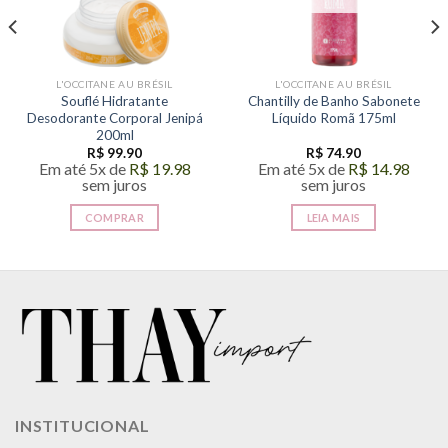
L'OCCITANE AU BRÉSIL
L'OCCITANE AU BRÉSIL
Souflé Hidratante
Chantilly de Banho Sabonete
Desodorante Corporal Jenipá
Líquido Romã 175ml
200ml
R$
99.90
R$
74.90
Em até 5x de
R$
19.98
Em até 5x de
R$
14.98
sem juros
sem juros
COMPRAR
LEIA MAIS
INSTITUCIONAL