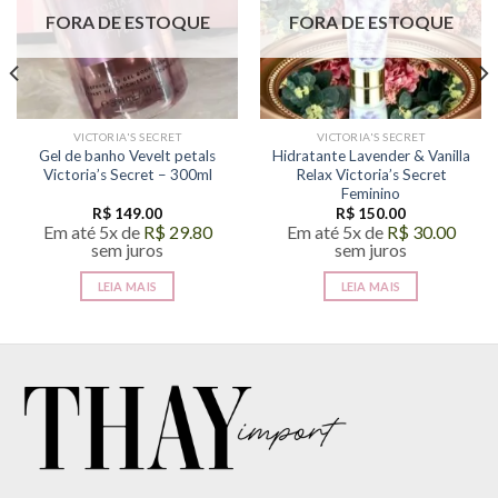
FORA DE ESTOQUE
FORA DE ESTOQUE
VICTORIA'S SECRET
VICTORIA'S SECRET
Gel de banho Vevelt petals
Hidratante Lavender & Vanilla
Victoria’s Secret – 300ml
Relax Victoria’s Secret
Feminino
R$
149.00
R$
150.00
Em até 5x de
R$
29.80
Em até 5x de
R$
30.00
sem juros
sem juros
LEIA MAIS
LEIA MAIS