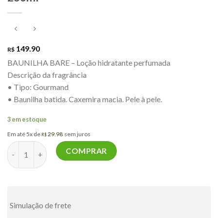
149.90
R$
BAUNILHA BARE – Loção hidratante perfumada
Descrição da fragrância
• Tipo: Gourmand
• Baunilha batida. Caxemira macia. Pele à pele.
3 em estoque
Em até 5x de
29.98
sem juros
R$
Bare Vanilla body lotion Victoria's Secret 236ml quantidade
COMPRAR
Simulação de frete