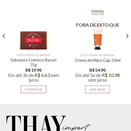
FORA DE ESTOQUE
L'OCCITANE AU BRÉSIL
L'OCCITANE AU BRÉSIL
Sabonete Cremoso Bacuri
Creme de Mãos Caju 50ml
75g
R$
19.90
R$
54.90
Em até 3x de
R$
6.63
sem
Em até 5x de
R$
10.98
juros
sem juros
COMPRAR
LEIA MAIS