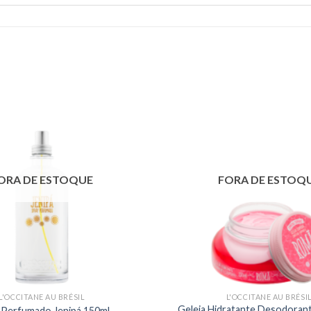
ORA DE ESTOQUE
FORA DE ESTOQ
L'OCCITANE AU BRÉSIL
L'OCCITANE AU BRÉSI
Geleia Hidratante Desodoran
 Perfumado Jenipá 150ml