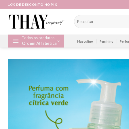
Skip
10% DE DESCONTO NO PIX
to
content
Pesquisar
por:
Todos os produtos
Masculino
Feminino
Perfu
Ordem Alfabética