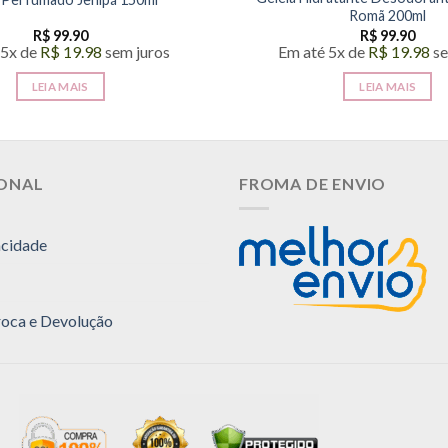
Romã 200ml
R$
99.90
R$
99.90
 5x de
R$
19.98
sem juros
Em até 5x de
R$
19.98
se
LEIA MAIS
LEIA MAIS
IONAL
FROMA DE ENVIO
acidade
Troca e Devolução