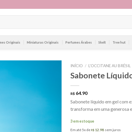
mes Originais
Miniaturas Originais
Perfumes Árabes
Skelt
Tree hut
INÍCIO
/
L'OCCITANE AU BRÉSIL
Sabonete Líquid
64.90
R$
Sabonete líquido em gel com 
transforma em uma generosa 
3 em estoque
Em até 5x de
12.98
sem juros
R$