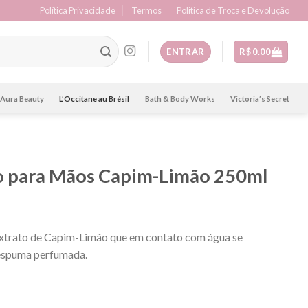
Política Privacidade
Termos
Politica de Troca e Devolução
ENTRAR
R$
0.00
Aura Beauty
L’Occitane au Brésil
Bath & Body Works
Victoria’s Secret
o para Mãos Capim-Limão 250ml
extrato de Capim-Limão que em contato com água se
espuma perfumada.