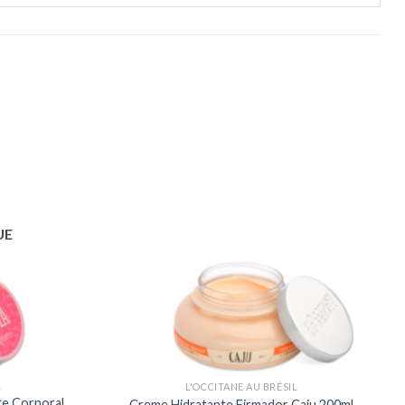
UE
L
L'OCCITANE AU BRÉSIL
te Corporal
Creme Hidratante Firmador Caju 200ml