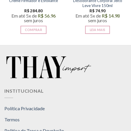
Creme Firmador e Esfoliante
Desodorante Corporal Jeito
Leve Vivre 150ml
R$
284.80
R$
74.90
Em até 5x de
R$
56.96
Em até 5x de
R$
14.98
sem juros
sem juros
COMPRAR
LEIA MAIS
INSTITUCIONAL
Política Privacidade
Termos
Politica de Troca e Devolução