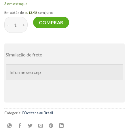
3 em estoque
Em até 5x de
13.98
sem juros
R$
Loção Desodorante Corporal Paixão Vibrante Vivre 200ml quan
COMPRAR
Simulação de frete
Categoria:
L'Occitane au Brésil