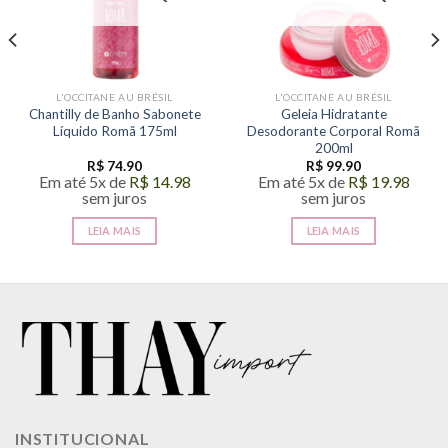
L'OCCITANE AU BRÉSIL
L'OCCITANE AU BRÉSIL
Chantilly de Banho Sabonete
Geleia Hidratante
Líquido Romã 175ml
Desodorante Corporal Romã
200ml
R$
74.90
R$
99.90
Em até 5x de
R$
14.98
Em até 5x de
R$
19.98
sem juros
sem juros
LEIA MAIS
LEIA MAIS
INSTITUCIONAL