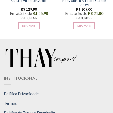
Body Splash Afrodite Garden
Kit Mini Afrodite Garden
200ml
R$
129.90
R$
109.00
Em até 5x de
R$
25.98
Em até 5x de
R$
21.80
sem juros
sem juros
LEIA MAIS
LEIA MAIS
INSTITUCIONAL
Política Privacidade
Termos
Politica de Troca e Devolução