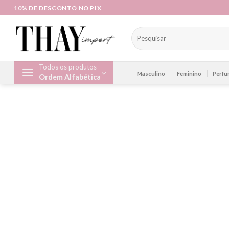
Skip
10% DE DESCONTO NO PIX
to
content
Pesquisar
por:
Todos os produtos
Masculino
Feminino
Perfu
Ordem Alfabética