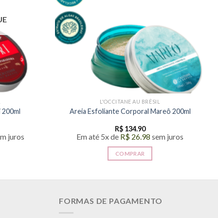
UE
L
L'OCCITANE AU BRÉSIL
i 200ml
Areia Esfoliante Corporal Mareô 200ml
R$
134.90
m juros
Em até 5x de
R$
26.98
sem juros
COMPRAR
FORMAS DE PAGAMENTO