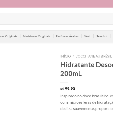
mes Originais
Miniaturas Originais
Perfumes Árabes
Skelt
Tree hut
INÍCIO
/
L'OCCITANE AU BRÉSIL
Hidratante Deso
200mL
99.90
R$
Inspirado no doce brasileiro, 
com microesferas de hidratação
desliza suavemente, proporcio