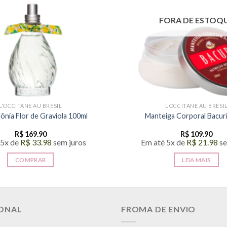
FORA DE ESTOQ
L'OCCITANE AU BRÉSIL
L'OCCITANE AU BRÉSI
ônia Flor de Graviola 100ml
Manteiga Corporal Bacur
R$
169.90
R$
109.90
 5x de
R$
33.98
sem juros
Em até 5x de
R$
21.98
se
COMPRAR
LEIA MAIS
IONAL
FROMA DE ENVIO