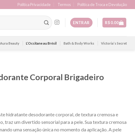
Política Privacidade
Termos
Politica de Troca e Devolução
ENTRAR
R$
0.00
Aura Beauty
L’Occitane au Brésil
Bath & Body Works
Victoria’s Secret
dorante Corporal Brigadeiro
este hidratante desodorante corporal, de textura cremosa e
, traz um divertido sensorial para a pele. Sua textura cremosa
nando uma sensação única no momento da aplicação. A pele