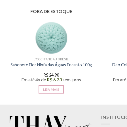
FORA DE ESTOQUE
L'OCCITANE AU BRÉSIL
Sabonete Flor Ninfa das Águas Encanto 100g
Deo Col
R$
24.90
Em até 4x de
R$
6.23
sem juros
Em até
LEIA MAIS
INSTITUC