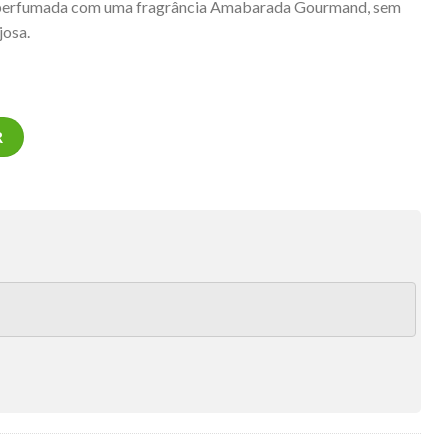
 e perfumada com uma fragrância Amabarada Gourmand, sem
josa.
ral Brigadeiro 200mL quantidade
R