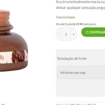
fica irresistivelmente macia
deixar qualquer sensação pega
5 em estoque
Em até 5x de
19.98
sem juros
R$
Hidratante Desodorante Corpo
COMPRA
Simulação de frete