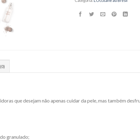
Categoria:
L'Occitane au Brésil
(0)
oras que desejam não apenas cuidar da pele, mas também desfruta
 do granulado;