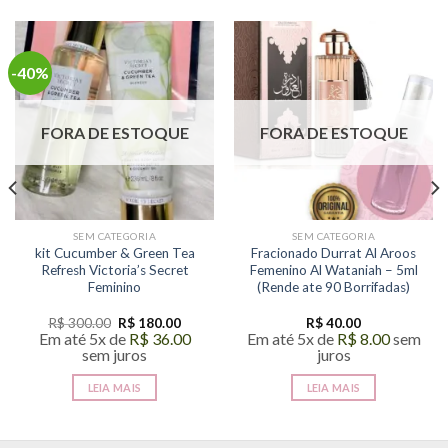
-40%
FORA DE ESTOQUE
FORA DE ESTOQUE
SEM CATEGORIA
SEM CATEGORIA
kit Cucumber & Green Tea
Fracionado Durrat Al Aroos
Refresh Victoria’s Secret
Femenino Al Wataniah – 5ml
Feminino
(Rende ate 90 Borrifadas)
O
O
R$
300.00
R$
180.00
R$
40.00
preço
preço
Em até 5x de
R$
36.00
Em até 5x de
R$
8.00
sem
original
atual
sem juros
juros
era:
é:
R$ 300.00.
R$ 180.00.
LEIA MAIS
LEIA MAIS